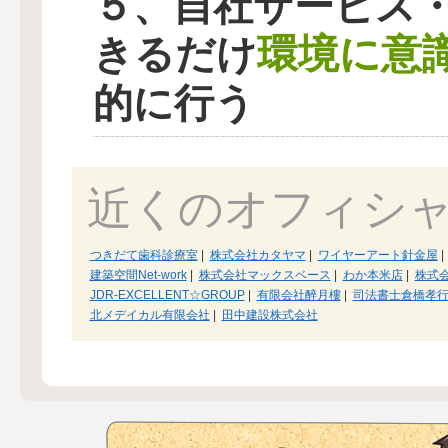
５、自社サービス
環境に意
きるだけ
的に行う
近くのオフィシ
つきだて歯科診療室
|
株式会社カタヤマ
|
ワイヤーアート針金屋
|
建築空間Net-work
|
株式会社マックスベース
|
わか本米店
|
株式
JDR-EXCELLENT☆GROUP
|
有限会社醉月樓
|
司法書士倉橋孝
北メデイカル有限会社
|
田中建設株式会社