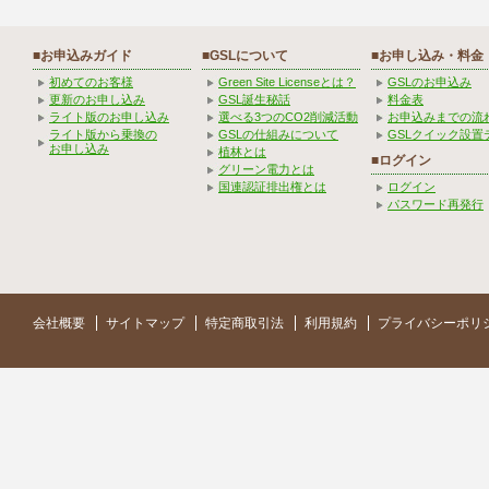
■お申込みガイド
■GSLについて
■お申し込み・料金
初めてのお客様
Green Site Licenseとは？
GSLのお申込み
更新のお申し込み
GSL誕生秘話
料金表
ライト版のお申し込み
選べる3つのCO2削減活動
お申込みまでの流
ライト版から乗換の
GSLの仕組みについて
GSLクイック設置
お申し込み
植林とは
■ログイン
グリーン電力とは
国連認証排出権とは
ログイン
パスワード再発行
会社概要
サイトマップ
特定商取引法
利用規約
プライバシーポリ