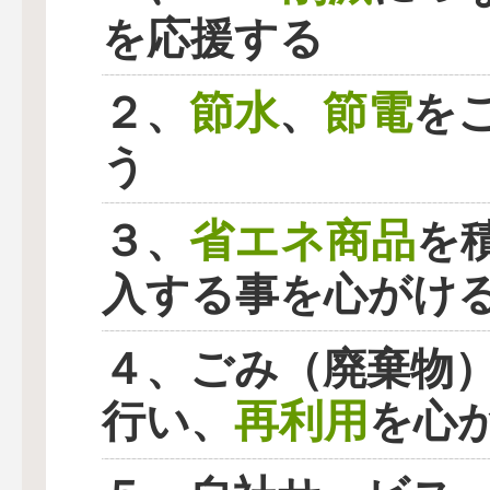
を応援する
節水
節電
２、
、
を
う
省エネ商品
３、
を
入する事を心がけ
４、ごみ（廃棄物
再利用
行い、
を心