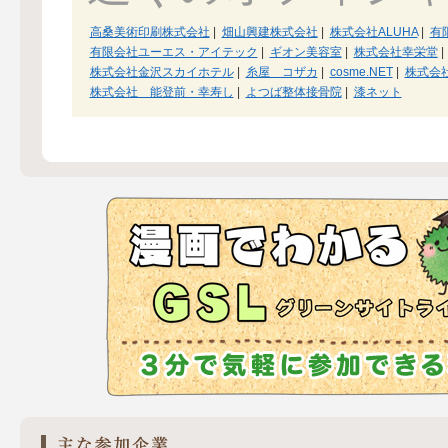
高桑美術印刷株式会社
|
畑山興建株式会社
|
株式会社ALUHA
|
有
有限会社ユーエス・アイテック
|
ギオン美容室
|
株式会社幸栄堂
|
株式会社金沢スカイホテル
|
糸屋 コザカ
|
cosme.NET
|
株式会
株式会社 能登前・幸寿し
|
よつば整体接骨院
|
漆ネット