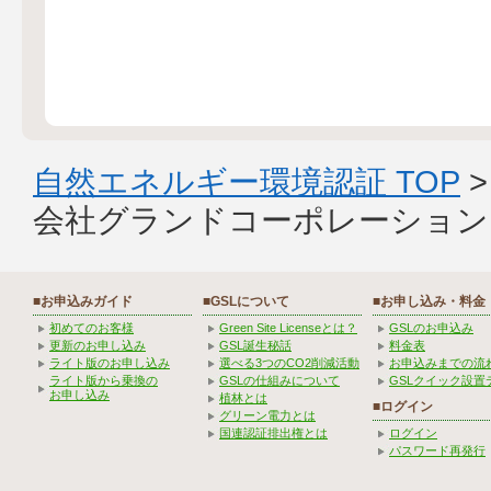
自然エネルギー環境認証 TOP
会社グランドコーポレーション
■お申込みガイド
■GSLについて
■お申し込み・料金
初めてのお客様
Green Site Licenseとは？
GSLのお申込み
更新のお申し込み
GSL誕生秘話
料金表
ライト版のお申し込み
選べる3つのCO2削減活動
お申込みまでの流
ライト版から乗換の
GSLの仕組みについて
GSLクイック設置
お申し込み
植林とは
■ログイン
グリーン電力とは
国連認証排出権とは
ログイン
パスワード再発行