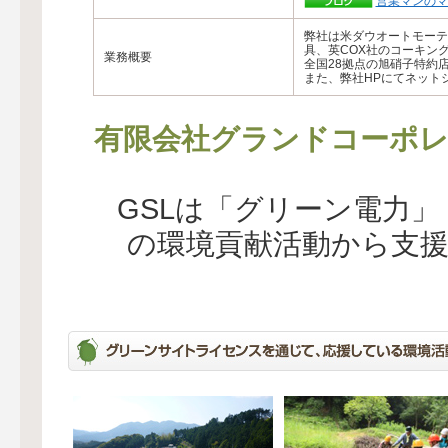
営業マンのマ
弊社は米ダウオートモーテ
具、英COX社のコーキン
業務概要
全国28拠点の旭硝子特約
また、弊社HPにてネット
有限会社グランドコーポ
GSLは「グリーン電力
の環境貢献活動から支