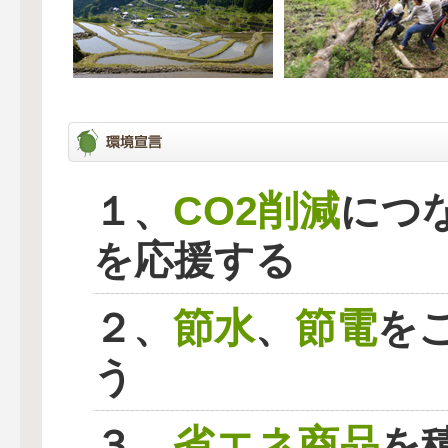
CO2削減
１、
につ
を応援する
節水
節電
２、
、
を
う
省エネ商品
３、
を