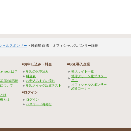
ィシャルスポンサー
> 居酒屋 両國 オフィシャルスポンサー詳細
■お申し込み・料金
■GSL導入企業
Licenseとは？
GSLのお申込み
導入サイト一覧
料金表
地球グリーン化プロジェ
クト
CO2削減活動
お申込みまでの流れ
オフィシャルスポンサー
みについて
GSLクイック設置テスト
紹介コーナー
■ログイン
とは
権とは
ログイン
パスワード再発行