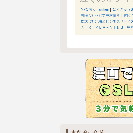
NPO法人 unlien
|
にくきゅうBl
有限会社セピア中村電器
|
有限会
株式会社北海道ビジネスサービ
ＡＩＲ ＰＬＡＮＮＩＮＧ
|
中