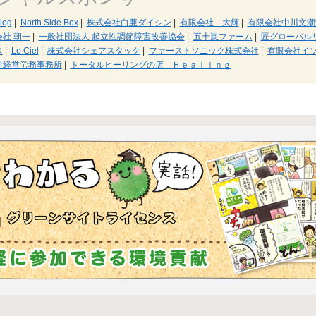
og
|
North Side Box
|
株式会社白亜ダイシン
|
有限会社 大輝
|
有限会社中川文潮
社 朝一
|
一般社団法人 起立性調節障害改善協会
|
五十嵐ファーム
|
匠グローバル
ス
|
Le Ciel
|
株式会社シェアスタック
|
ファーストソニック株式会社
|
有限会社イ
村経営労務事務所
|
トータルヒーリングの店 Ｈｅａｌｉｎｇ