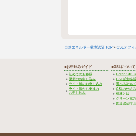
自然エネルギー環境認証 TOP
>
GSLオフ
■お申込みガイド
■GSLについて
初めてのお客様
Green Site 
更新のお申し込み
GSL誕生秘話
ライト版のお申し込み
選べる3つの
ライト版から乗換の
GSLの仕組
お申し込み
植林とは
グリーン電力
国連認証排出