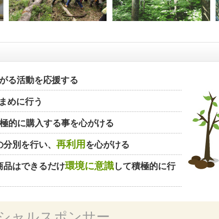
がる活動を応援する
まめに行う
極的に購入する事を心がける
再利用
の分別を行い、
を心がける
環境に意識
商品はできるだけ
して積極的に行
シャルスポンサー