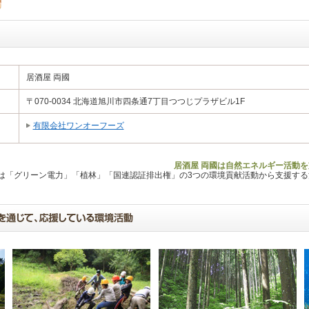
居酒屋 両國
〒070-0034 北海道旭川市四条通7丁目つつじプラザビル1F
有限会社ワンオーフーズ
居酒屋 両國は自然エネルギー活動を
Lは「グリーン電力」「植林」「国連認証排出権」の3つの環境貢献活動から支援す