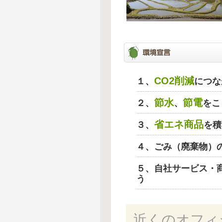
CO2削減
１、
につな
節水
節電
２、
、
をこ
省エネ商品
３、
を積
４、ごみ（廃棄物）
５、自社サービス・
う
近くのオフィ