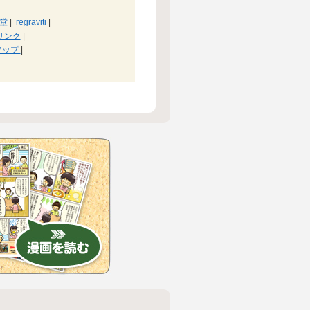
堂
|
regraviti
|
リンク
|
ソップ
|