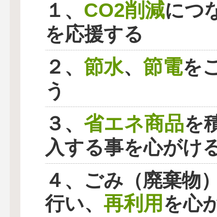
CO2削減
１、
につ
を応援する
節水
節電
２、
、
を
う
省エネ商品
３、
を
入する事を心がけ
４、ごみ（廃棄物
再利用
行い、
を心