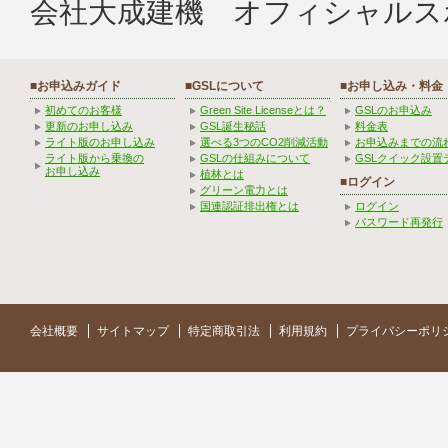
会社大成建機 オフィシャルス
■お申込みガイド
■GSLについて
■お申し込み・料金
初めてのお客様
Green Site Licenseとは？
GSLのお申込み
更新のお申し込み
GSL誕生秘話
料金表
ライト版のお申し込み
選べる3つのCO2削減活動
お申込みまでの流
ライト版から乗換の
GSLの仕組みについて
GSLクイック設置
お申し込み
植林とは
■ログイン
グリーン電力とは
国連認証排出権とは
ログイン
パスワード再発行
会社概要
サイトマップ
特定商取引法
利用規約
プライバシーポリ