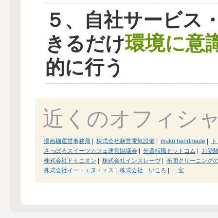
５、自社サービス
環境に意
きるだけ
的に行う
近くのオフィシ
漫画棚運営事務局
|
株式会社新営電気設備
|
muku handmade
|
ト
さっぽろスイーツカフェ運営協議会
|
外資転職ドットコム
|
お受
株式会社ドミニオン
|
株式会社インスレーヴ
|
布団クリーニングのG
株式会社イー・エヌ・エス
|
株式会社 いころ
|
一宝