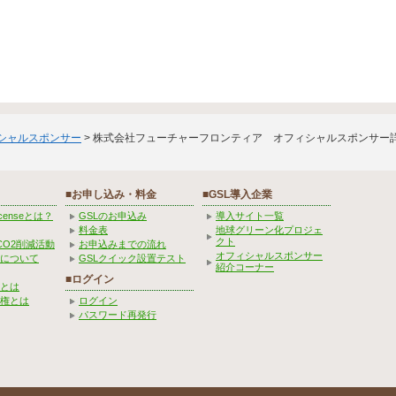
ィシャルスポンサー
> 株式会社フューチャーフロンティア オフィシャルスポンサー
■お申し込み・料金
■GSL導入企業
Licenseとは？
GSLのお申込み
導入サイト一覧
料金表
地球グリーン化プロジェ
クト
CO2削減活動
お申込みまでの流れ
オフィシャルスポンサー
みについて
GSLクイック設置テスト
紹介コーナー
■ログイン
とは
権とは
ログイン
パスワード再発行