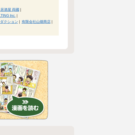
居酒屋 両國
|
ING Inc.
|
ダクション
|
有限会社山畑商店
|