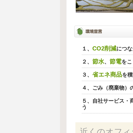
CO2削減
１、
につな
節水
節電
２、
、
をこ
省エネ商品
３、
を積
４、ごみ（廃棄物）
５、自社サービス・
う
近くのオフィ