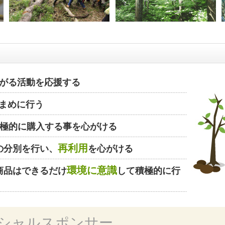
がる活動を応援する
まめに行う
極的に購入する事を心がける
再利用
の分別を行い、
を心がける
環境に意識
商品はできるだけ
して積極的に行
シャルスポンサー