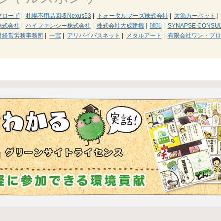
ヤロード
|
札幌不用品回収Nexus53
|
トォータルフーズ株式会社
|
大漁カーペット
|
株式会社
|
ハイファンシー株式会社
|
株式会社大成建機
|
琥珀
|
SYNAPSE CONSULT
村経営労務事務所
|
一宝
|
アリバイパスネット
|
メタルアート
|
有限会社ワン・プロ