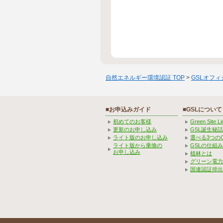
自然エネルギー環境認証 TOP
>
GSLオフ
■お申込みガイド
■GSLについて
初めてのお客様
Green Site 
更新のお申し込み
GSL誕生秘話
ライト版のお申し込み
選べる3つの
ライト版から乗換の
GSLの仕組
お申し込み
植林とは
グリーン電力
国連認証排出