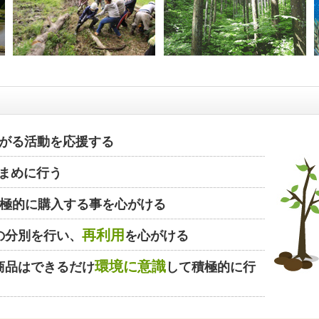
がる活動を応援する
まめに行う
極的に購入する事を心がける
再利用
の分別を行い、
を心がける
環境に意識
商品はできるだけ
して積極的に行