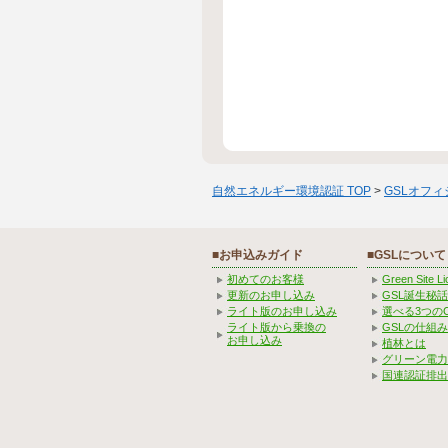
自然エネルギー環境認証 TOP
>
GSLオフ
■お申込みガイド
■GSLについて
初めてのお客様
Green Site 
更新のお申し込み
GSL誕生秘話
ライト版のお申し込み
選べる3つの
ライト版から乗換の
GSLの仕組
お申し込み
植林とは
グリーン電力
国連認証排出