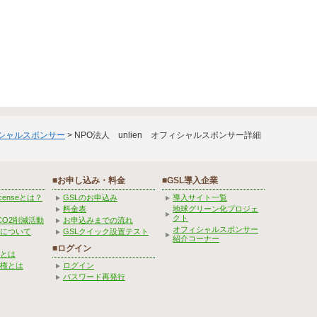
ィシャルスポンサー
> NPO法人 unlien オフィシャルスポンサー詳細
■お申し込み・料金
■GSL導入企業
Licenseとは？
GSLのお申込み
導入サイト一覧
料金表
地球グリーン化プロジェ
クト
CO2削減活動
お申込みまでの流れ
オフィシャルスポンサー
みについて
GSLクイック設置テスト
紹介コーナー
■ログイン
とは
権とは
ログイン
パスワード再発行