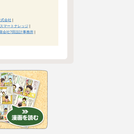
株式会社
|
スマートナレッジ
|
限会社?田設計事務所
|