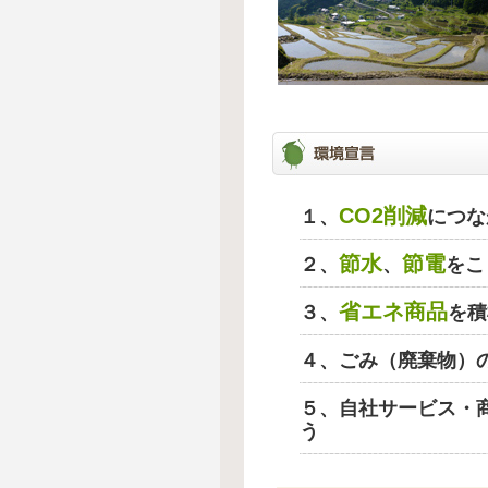
CO2削減
１、
につな
節水
節電
２、
、
をこ
省エネ商品
３、
を積
４、ごみ（廃棄物）
５、自社サービス・
う