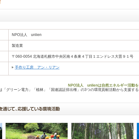
NPO法人 unlien
製造業
〒060-0054 北海道札幌市中央区南４条東４丁目１エンドレス大晋９１号
手作り工房 アン・リアン
NPO法人 unlienは自然エネルギー活
Lは「グリーン電力」「植林」「国連認証排出権」の3つの環境貢献活動から支援す