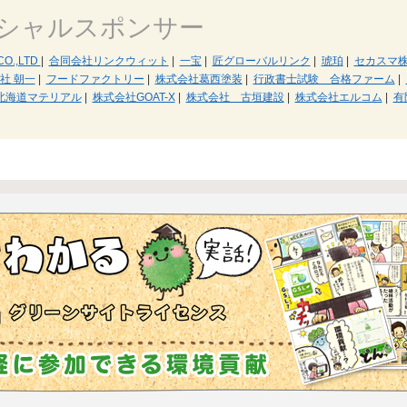
シャルスポンサー
CO.,LTD
|
合同会社リンクウィット
|
一宝
|
匠グローバルリンク
|
琥珀
|
セカスマ
社 朝一
|
フードファクトリー
|
株式会社葛西塗装
|
行政書士試験 合格ファーム
|
北海道マテリアル
|
株式会社GOAT-X
|
株式会社 古垣建設
|
株式会社エルコム
|
有