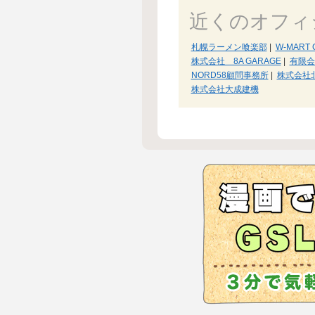
近くのオフィ
札幌ラーメン喰楽部
|
W-MART 
株式会社 8A GARAGE
|
有限会
NORD58顧問事務所
|
株式会社
株式会社大成建機