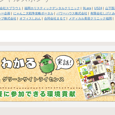
会社スプラウト
|
福岡ホリスティックデンタルクリニック
|
9Lara
|
US24
|
山下医
シー企画
|
にゃんこ大戦争攻略ポータル
|
パワーハウス株式会社
|
有限会社しげとみ
ーブ株式会社
|
オフィスしおん
|
合同会社まるて
|
メディカル美容クリニック福岡
|