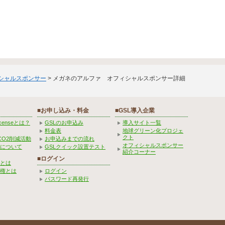
ィシャルスポンサー
> メガネのアルファ オフィシャルスポンサー詳細
■お申し込み・料金
■GSL導入企業
Licenseとは？
GSLのお申込み
導入サイト一覧
料金表
地球グリーン化プロジェ
クト
CO2削減活動
お申込みまでの流れ
オフィシャルスポンサー
みについて
GSLクイック設置テスト
紹介コーナー
■ログイン
とは
権とは
ログイン
パスワード再発行