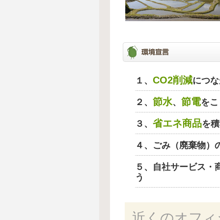
CO2削減
１、
につな
節水
節電
２、
、
をこ
省エネ商品
３、
を積
４、ごみ（廃棄物）
５、自社サービス・
う
近くのオフィ