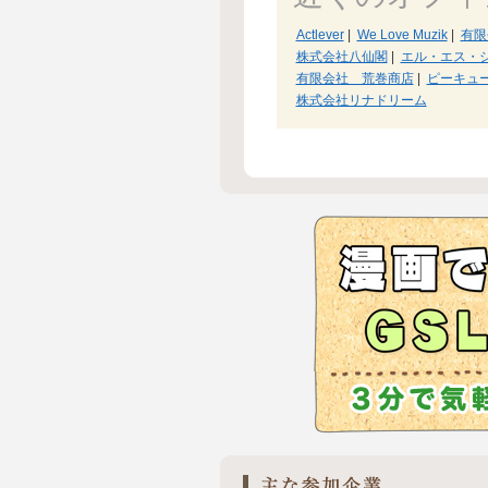
Actlever
|
We Love Muzik
|
有限
株式会社八仙閣
|
エル・エス・
有限会社 荒巻商店
|
ピーキュ
株式会社リナドリーム