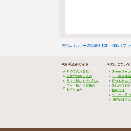
自然エネルギー環境認証 TOP
>
GSLオフ
■お申込みガイド
■GSLについて
初めてのお客様
Green Site 
更新のお申し込み
GSL誕生秘話
ライト版のお申し込み
選べる3つの
ライト版から乗換の
GSLの仕組
お申し込み
植林とは
グリーン電力
国連認証排出