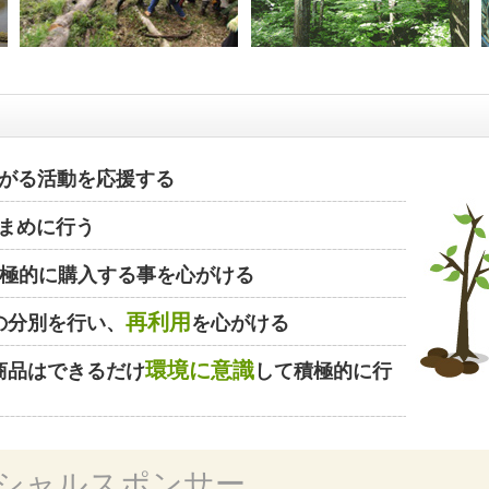
がる活動を応援する
まめに行う
極的に購入する事を心がける
再利用
の分別を行い、
を心がける
環境に意識
商品はできるだけ
して積極的に行
シャルスポンサー