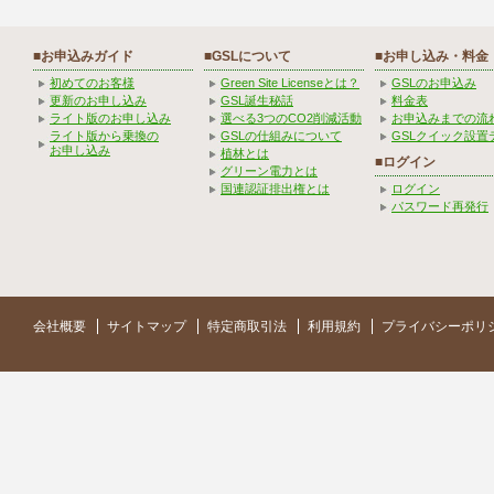
■お申込みガイド
■GSLについて
■お申し込み・料金
初めてのお客様
Green Site Licenseとは？
GSLのお申込み
更新のお申し込み
GSL誕生秘話
料金表
ライト版のお申し込み
選べる3つのCO2削減活動
お申込みまでの流
ライト版から乗換の
GSLの仕組みについて
GSLクイック設置
お申し込み
植林とは
■ログイン
グリーン電力とは
国連認証排出権とは
ログイン
パスワード再発行
会社概要
サイトマップ
特定商取引法
利用規約
プライバシーポリ