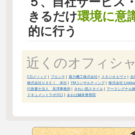
５、自社サービス
環境に意
きるだけ
的に行う
近くのオフィシ
CGメソッド
|
プエンテ
|
風力機工株式会社
|
スタジオエヴァ
|
合
株式会社ＵＳＥＩ 本社
|
YMコンサルティング
|
株式会社 Linkba
行政書士法人 長澤事務所
|
きれい肌スタイル
|
アースシグナル
ドキュメントラボ川口
|
あおば鍼灸整骨院