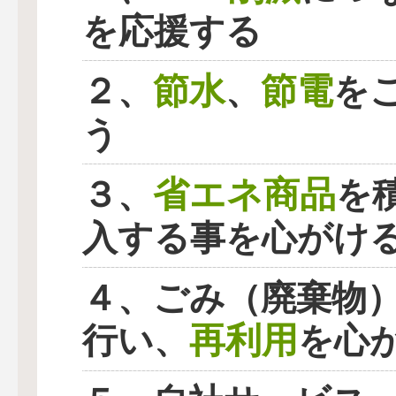
を応援する
節水
節電
２、
、
を
う
省エネ商品
３、
を
入する事を心がけ
４、ごみ（廃棄物
再利用
行い、
を心