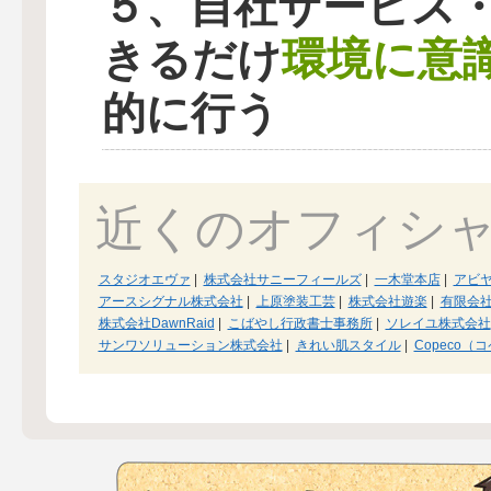
５、自社サービス
環境に意
きるだけ
的に行う
近くのオフィシ
スタジオエヴァ
|
株式会社サニーフィールズ
|
一木堂本店
|
アビ
アースシグナル株式会社
|
上原塗装工芸
|
株式会社遊楽
|
有限会
株式会社DawnRaid
|
こばやし行政書士事務所
|
ソレイユ株式会社
サンワソリューション株式会社
|
きれい肌スタイル
|
Copeco（