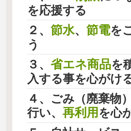
を応援する
節水
節電
２、
、
を
う
省エネ商品
３、
を
入する事を心がけ
４、ごみ（廃棄物
再利用
行い、
を心