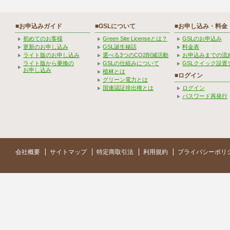
■お申込みガイド
■GSLについて
■お申し込み・料金
初めてのお客様
Green Site Licenseとは？
GSLのお申込み
更新のお申し込み
GSL誕生秘話
料金表
ライト版のお申し込み
選べる3つのCO2削減活動
お申込みまでの流
ライト版から乗換の
GSLの仕組みについて
GSLクイック設置
お申し込み
植林とは
■ログイン
グリーン電力とは
国連認証排出権とは
ログイン
パスワード再発行
会社概要
サイトマップ
特定商取引法
利用規約
プライバシーポリ