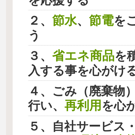
を応援する
節水
節電
２、
、
を
う
省エネ商品
３、
を
入する事を心がけ
４、ごみ（廃棄物
再利用
行い、
を心
５、自社サービス