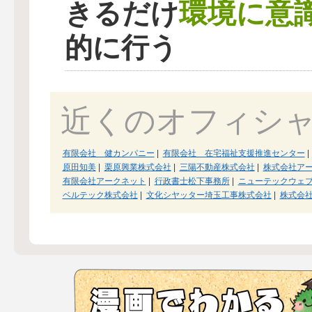
環境に意
きるだけ
的に行う
近くのオフィシ
有限会社 健カンパニー
|
有限会社 在宅福祉支援推進センター
|
原田知美
|
栗原興業株式会社
|
三陽不動産株式会社
|
株式会社ア
有限会社アークネット
|
行政書士松下事務所
|
ニューテックウェ
ベルテック株式会社
|
文化シヤッター埼玉工事株式会社
|
株式会