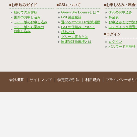
■お申込みガイド
■GSLについて
■お申し込み・料金
初めてのお客様
Green Site Licenseとは？
GSLのお申込み
更新のお申し込み
GSL誕生秘話
料金表
ライト版のお申し込み
選べる3つのCO2削減活動
お申込みまでの流
ライト版から乗換の
GSLの仕組みについて
GSLクイック設置
お申し込み
植林とは
■ログイン
グリーン電力とは
国連認証排出権とは
ログイン
パスワード再発行
会社概要
サイトマップ
特定商取引法
利用規約
プライバシーポリ