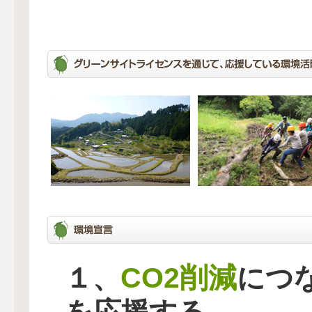
CO2削減
１、
につ