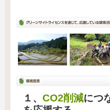
CO2削減
１、
につ