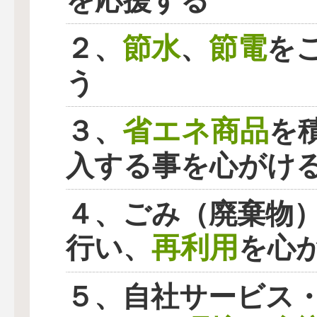
を応援する
節水
節電
２、
、
を
う
省エネ商品
３、
を
入する事を心がけ
４、ごみ（廃棄物
再利用
行い、
を心
５、自社サービス