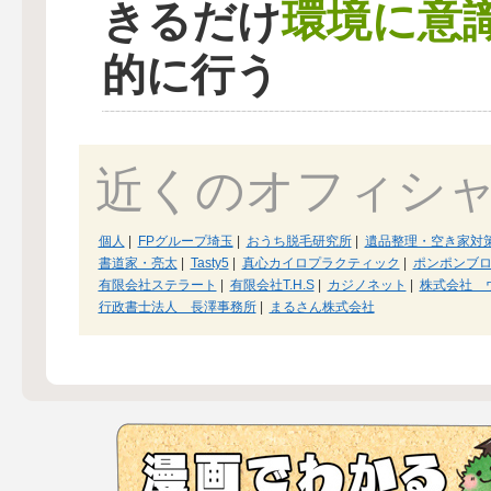
環境に意
きるだけ
的に行う
近くのオフィシ
個人
|
FPグループ埼玉
|
おうち脱毛研究所
|
遺品整理・空き家対
書道家・亮太
|
Tasty5
|
真心カイロプラクティック
|
ポンポンブ
有限会社ステラート
|
有限会社T.H.S
|
カジノネット
|
株式会社 
行政書士法人 長澤事務所
|
まるさん株式会社