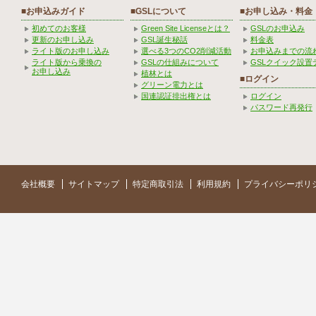
■お申込みガイド
■GSLについて
■お申し込み・料金
初めてのお客様
Green Site Licenseとは？
GSLのお申込み
更新のお申し込み
GSL誕生秘話
料金表
ライト版のお申し込み
選べる3つのCO2削減活動
お申込みまでの流
ライト版から乗換の
GSLの仕組みについて
GSLクイック設置
お申し込み
植林とは
■ログイン
グリーン電力とは
国連認証排出権とは
ログイン
パスワード再発行
会社概要
サイトマップ
特定商取引法
利用規約
プライバシーポリ