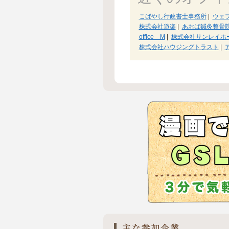
こばやし行政書士事務所
|
ウェ
株式会社遊楽
|
あおば鍼灸整骨
office M
|
株式会社サンレイホ
株式会社ハウジングトラスト
|