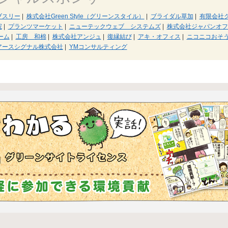
ブスリー
|
株式会社Green Style（グリーンスタイル）
|
ブライダル草加
|
有限会社
院
|
プランツマーケット
|
ニューテックウェブ システムズ
|
株式会社ジャパンオフ
ーム
|
工房 和棉
|
株式会社アンジュ
|
復縁結び
|
アキ・オフィス
|
ニコニコおそ
アースシグナル株式会社
|
YMコンサルティング