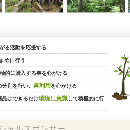
がる活動を応援する
まめに行う
極的に購入する事を心がける
再利用
の分別を行い、
を心がける
環境に意識
商品はできるだけ
して積極的に行
シャルスポンサー