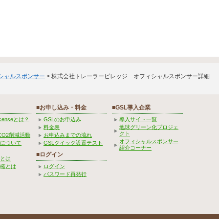
ィシャルスポンサー
> 株式会社トレーラービレッジ オフィシャルスポンサー詳細
■お申し込み・料金
■GSL導入企業
Licenseとは？
GSLのお申込み
導入サイト一覧
料金表
地球グリーン化プロジェ
クト
CO2削減活動
お申込みまでの流れ
オフィシャルスポンサー
みについて
GSLクイック設置テスト
紹介コーナー
■ログイン
とは
権とは
ログイン
パスワード再発行