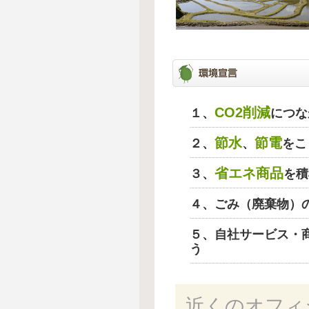
CO2削減
１、
につな
節水
節電
２、
、
をこ
省エネ商品
３、
を積
４、ごみ（廃棄物）
５、自社サービス・
う
近くのオフィ