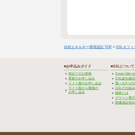
自然エネルギー環境認証 TOP
>
GSLオフ
■お申込みガイド
■GSLについて
初めてのお客様
Green Site 
更新のお申し込み
GSL誕生秘話
ライト版のお申し込み
選べる3つの
ライト版から乗換の
GSLの仕組
お申し込み
植林とは
グリーン電力
国連認証排出