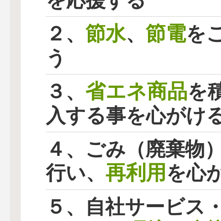
を応援する
節水
節電
２、
、
を
う
省エネ商品
３、
を
入する事を心がけ
４、ごみ（廃棄物
再利用
行い、
を心
５、自社サービス