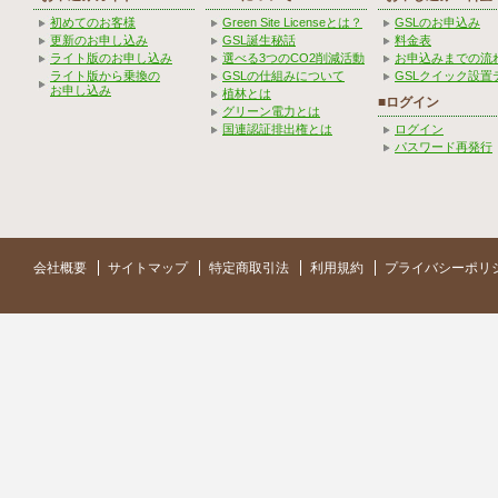
初めてのお客様
Green Site Licenseとは？
GSLのお申込み
更新のお申し込み
GSL誕生秘話
料金表
ライト版のお申し込み
選べる3つのCO2削減活動
お申込みまでの流
ライト版から乗換の
GSLの仕組みについて
GSLクイック設置
お申し込み
植林とは
■ログイン
グリーン電力とは
国連認証排出権とは
ログイン
パスワード再発行
会社概要
サイトマップ
特定商取引法
利用規約
プライバシーポリ