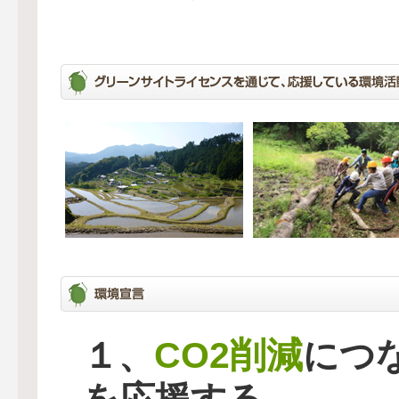
CO2削減
１、
につ