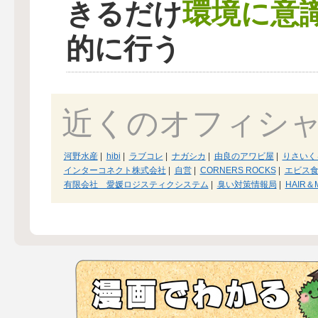
環境に意
きるだけ
的に行う
近くのオフィシ
河野水産
|
hibi
|
ラブコレ
|
ナガシカ
|
由良のアワビ屋
|
りさいく
インターコネクト株式会社
|
自営
|
CORNERS ROCKS
|
エビス
有限会社 愛媛ロジスティクシステム
|
臭い対策情報局
|
HAIR