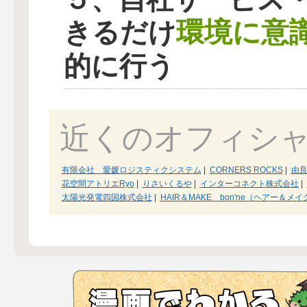
環境に意
きるだけ
的に行う
近くのオフィシ
有限会社 愛媛ロジスティクシステム
|
CORNERS ROCKS
|
由
花空間アトリエRyo
|
りさいくるや
|
インターコネクト株式会社
|
太陽光発電四国株式会社
|
HAIR＆MAKE bon'ne（ヘアー＆メ