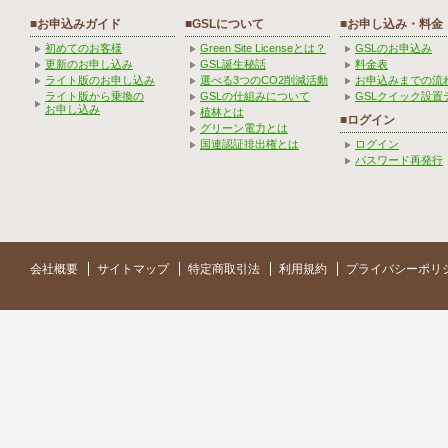
■お申込みガイド
■GSLについて
■お申し込み・料金
初めてのお客様
Green Site Licenseとは？
GSLのお申込み
更新のお申し込み
GSL誕生秘話
料金表
ライト版のお申し込み
選べる3つのCO2削減活動
お申込みまでの流
ライト版から乗換の
GSLの仕組みについて
GSLクイック設置
お申し込み
植林とは
■ログイン
グリーン電力とは
国連認証排出権とは
ログイン
パスワード再発行
会社概要
サイトマップ
特定商取引法
利用規約
プライバシーポリ