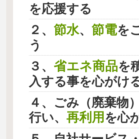
を応援する
節水
節電
２、
、
を
う
省エネ商品
３、
を
入する事を心がけ
４、ごみ（廃棄物
再利用
行い、
を心
５、自社サービス