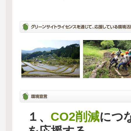
CO2削減
１、
につ