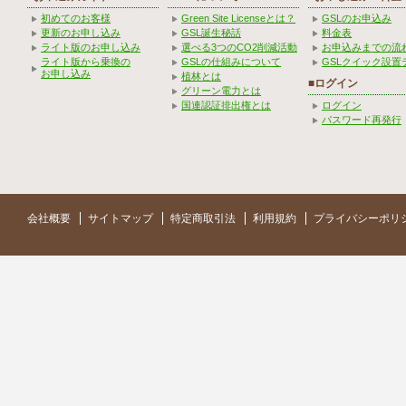
初めてのお客様
Green Site Licenseとは？
GSLのお申込み
更新のお申し込み
GSL誕生秘話
料金表
ライト版のお申し込み
選べる3つのCO2削減活動
お申込みまでの流
ライト版から乗換の
GSLの仕組みについて
GSLクイック設置
お申し込み
植林とは
■ログイン
グリーン電力とは
国連認証排出権とは
ログイン
パスワード再発行
会社概要
サイトマップ
特定商取引法
利用規約
プライバシーポリ