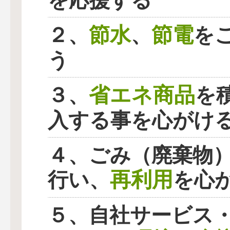
を応援する
節水
節電
２、
、
を
う
省エネ商品
３、
を
入する事を心がけ
４、ごみ（廃棄物
再利用
行い、
を心
５、自社サービス