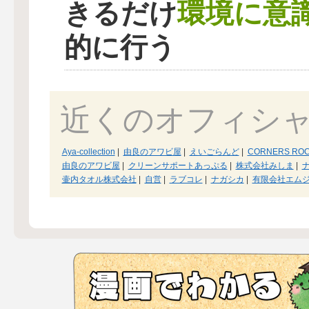
環境に意
きるだけ
的に行う
近くのオフィシ
Aya-collection
|
由良のアワビ屋
|
えいごらんど
|
CORNERS RO
由良のアワビ屋
|
クリーンサポートあっぷる
|
株式会社みしま
|
壷内タオル株式会社
|
自営
|
ラブコレ
|
ナガシカ
|
有限会社エム