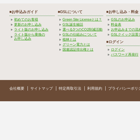
■お申込みガイド
■GSLについて
■お申し込み・料金
初めてのお客様
Green Site Licenseとは？
GSLのお申込み
更新のお申し込み
GSL誕生秘話
料金表
ライト版のお申し込み
選べる3つのCO2削減活動
お申込みまでの流
ライト版から乗換の
GSLの仕組みについて
GSLクイック設置
お申し込み
植林とは
■ログイン
グリーン電力とは
国連認証排出権とは
ログイン
パスワード再発行
会社概要
サイトマップ
特定商取引法
利用規約
プライバシーポリ