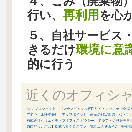
４、ごみ（廃棄物
再利用
行い、
を心
５、自社サービス
環境に意
きるだけ
的に行う
近くのオフィシ
tipuaプロジェクト
|
パンチングメタル専門サイト／パンチング屋ど
アドウィル株式会社
|
アップポイント
|
画家の目写真館
|
パソコ
株式会社クリエイティブオフィス ピクシー
|
ドラフト労務管理事
肉肉どっとこむ
|
株式会社クロスワン
|
電動工具通販MC
|
幸福米