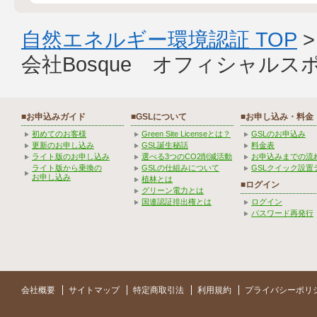
自然エネルギー環境認証 TOP
会社Bosque オフィシャルス
■お申込みガイド
■GSLについて
■お申し込み・料金
初めてのお客様
Green Site Licenseとは？
GSLのお申込み
更新のお申し込み
GSL誕生秘話
料金表
ライト版のお申し込み
選べる3つのCO2削減活動
お申込みまでの流
ライト版から乗換の
GSLの仕組みについて
GSLクイック設置
お申し込み
植林とは
■ログイン
グリーン電力とは
国連認証排出権とは
ログイン
パスワード再発行
会社概要
サイトマップ
特定商取引法
利用規約
プライバシーポリ