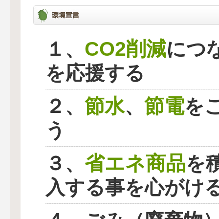
CO2削減
１、
につ
を応援する
節水
節電
２、
、
を
う
省エネ商品
３、
を
入する事を心がけ