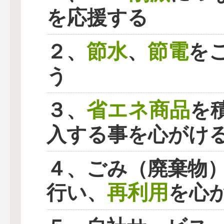
を応援する
節水
節電
２、
、
を
う
省エネ商品
３、
を
入する事を心がけ
４、ごみ（廃棄物
再利用
行い、
を心