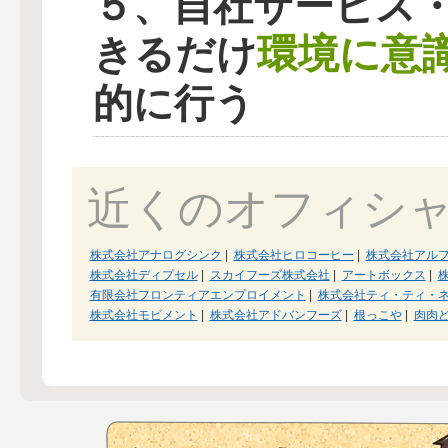
５、自社サービス
環境に意
きるだけ
的に行う
近くのオフィシ
株式会社アナログシンク
|
株式会社ヒロコーヒー
|
株式会社アル
株式会社ディプセル
|
スカイフーズ株式会社
|
アートボックス
|
株
有限会社フロンティアエンプロイメント
|
株式会社ティ・ティ・
株式会社モビメント
|
株式会社アドバンフーズ
|
根っこや
|
肉肉