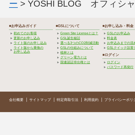
ー
> YOSHI BLOG オフィ
■お申込みガイド
■GSLについて
■お申し込み・料金
初めてのお客様
Green Site Licenseとは？
GSLのお申込み
更新のお申し込み
GSL誕生秘話
料金表
ライト版のお申し込み
選べる3つのCO2削減活動
お申込みまでの流
ライト版から乗換の
GSLの仕組みについて
GSLクイック設置
お申し込み
植林とは
■ログイン
グリーン電力とは
国連認証排出権とは
ログイン
パスワード再発行
会社概要
サイトマップ
特定商取引法
利用規約
プライバシーポリ