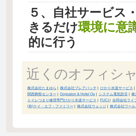
５、自社サービス
環境に意
きるだけ
的に行う
近くのオフィシ
株式会社たまゆら
|
株式会社ブレアパッチ
|
ひかり水道サービス
|
関西葬祭センター
|
Dogsalon & Hotel Qu
|
システム電気防災
|
株
トイレつまり修理専門ひかり水道サービス
|
FUCI
|
合同会社ライ
(有)ケイ・エフ・ファミリー
|
株式会社ウェッジ
|
株式会社ワール