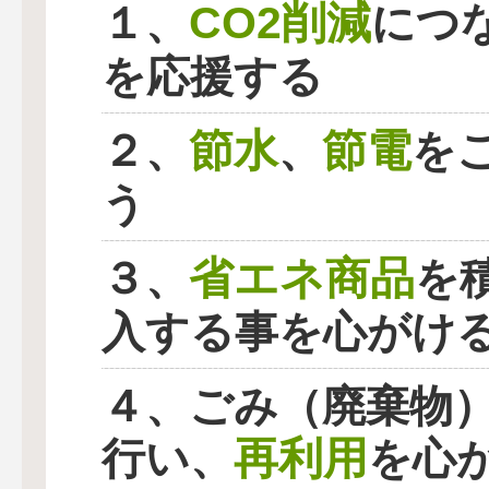
CO2削減
１、
につ
を応援する
節水
節電
２、
、
を
う
省エネ商品
３、
を
入する事を心がけ
４、ごみ（廃棄物
再利用
行い、
を心