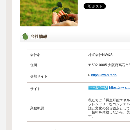
会社名
株式会社NW&S
住所
〒592-0005 大阪府高石市千
https://nw-s.tech/
参加サイト
https://nw-s.t
サイト
私たちは「再生可能エネル
フレンドリーなコンテナハ
業務概要
護と文化の発信拠点として
ー技術を体験しながら、美
す。