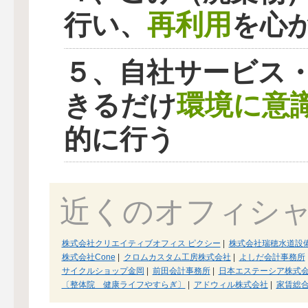
再利用
行い、
を心
５、自社サービス
環境に意
きるだけ
的に行う
近くのオフィシ
株式会社クリエイティブオフィス ピクシー
|
株式会社瑞穂水道設
株式会社Cone
|
クロムカスタム工房株式会社
|
よしだ会計事務所
サイクルショップ金岡
|
前田会計事務所
|
日本エステーシア株式
〔整体院 健康ライフやすらぎ〕
|
アドウィル株式会社
|
家賃総