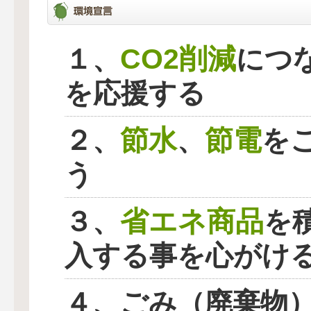
CO2削減
１、
につ
を応援する
節水
節電
２、
、
を
う
省エネ商品
３、
を
入する事を心がけ
４、ごみ（廃棄物