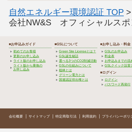
自然エネルギー環境認証 TOP
会社NW&S オフィシャルス
■お申込みガイド
■GSLについて
■お申し込み・料金
初めてのお客様
Green Site Licenseとは？
GSLのお申込み
更新のお申し込み
GSL誕生秘話
料金表
ライト版のお申し込み
選べる3つのCO2削減活動
お申込みまでの流
ライト版から乗換の
GSLの仕組みについて
GSLクイック設置
お申し込み
植林とは
■ログイン
グリーン電力とは
国連認証排出権とは
ログイン
パスワード再発行
会社概要
サイトマップ
特定商取引法
利用規約
プライバシーポリ