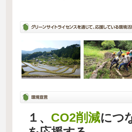
CO2削減
１、
につ