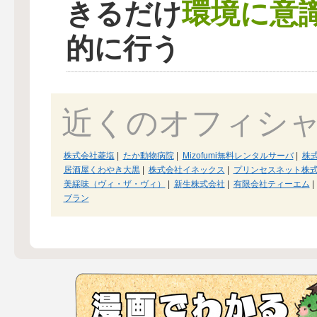
環境に意
きるだけ
的に行う
近くのオフィシ
株式会社菱塩
|
たか動物病院
|
Mizofumi無料レンタルサーバ
|
株
居酒屋くわやき大黒
|
株式会社イネックス
|
プリンセスネット株
美綵味（ヴィ・ザ・ヴィ）
|
新生株式会社
|
有限会社ティーエム
|
ブラン