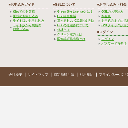
■お申込みガイド
■GSLについて
■お申し込み・料金
初めてのお客様
Green Site Licenseとは？
GSLのお申込み
更新のお申し込み
GSL誕生秘話
料金表
ライト版のお申し込み
選べる3つのCO2削減活動
お申込みまでの流
ライト版から乗換の
GSLの仕組みについて
GSLクイック設置
お申し込み
植林とは
■ログイン
グリーン電力とは
国連認証排出権とは
ログイン
パスワード再発行
会社概要
サイトマップ
特定商取引法
利用規約
プライバシーポリ