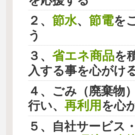
を応援する
節水
節電
２、
、
を
う
省エネ商品
３、
を
入する事を心がけ
４、ごみ（廃棄物
再利用
行い、
を心
５、自社サービス