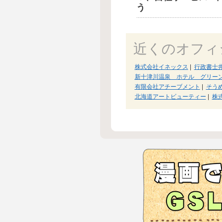
う
近くのオフィ
株式会社イネックス
|
行政書士
新十津川温泉 ホテル グリー
有限会社アチーブメント
|
そう
北海道アートビューティー
|
株