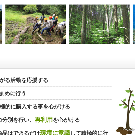
がる活動を応援する
まめに行う
極的に購入する事を心がける
再利用
の分別を行い、
を心がける
環境に意識
商品はできるだけ
して積極的に行