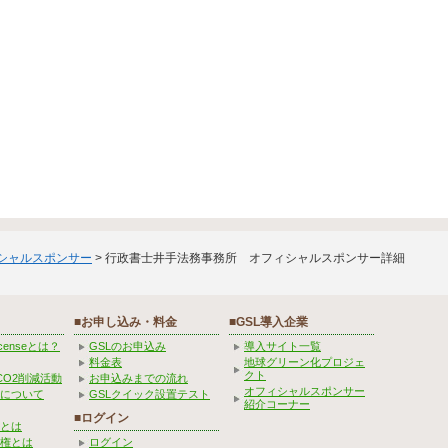
ィシャルスポンサー
> 行政書士井手法務事務所 オフィシャルスポンサー詳細
■お申し込み・料金
■GSL導入企業
Licenseとは？
GSLのお申込み
導入サイト一覧
料金表
地球グリーン化プロジェ
クト
CO2削減活動
お申込みまでの流れ
オフィシャルスポンサー
みについて
GSLクイック設置テスト
紹介コーナー
■ログイン
とは
権とは
ログイン