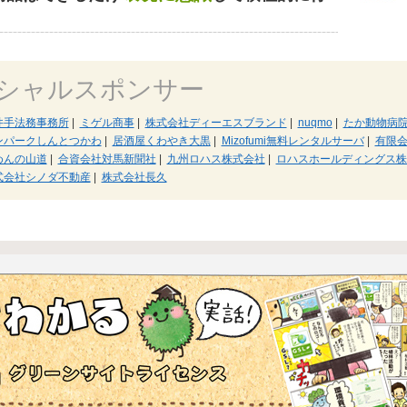
シャルスポンサー
井手法務事務所
|
ミゲル商事
|
株式会社ディーエスブランド
|
nuqmo
|
たか動物病
ンパークしんとつかわ
|
居酒屋くわやき大黒
|
Mizofumi無料レンタルサーバ
|
有限
めんの山道
|
合資会社対馬新聞社
|
九州ロハス株式会社
|
ロハスホールディングス株
式会社シノダ不動産
|
株式会社長久