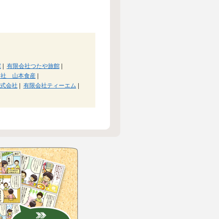
院
|
有限会社つたや旅館
|
会社 山本食産
|
式会社
|
有限会社ティーエム
|