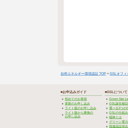
自然エネルギー環境認証 TOP
>
GSLオフ
■お申込みガイド
■GSLについて
初めてのお客様
Green Site 
更新のお申し込み
GSL誕生秘話
ライト版のお申し込み
選べる3つの
ライト版から乗換の
GSLの仕組
お申し込み
植林とは
グリーン電力
国連認証排出