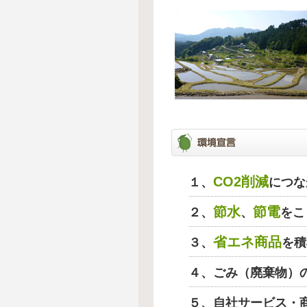
CO2削減
１、
につな
節水
節電
２、
、
をこ
省エネ商品
３、
を積
４、ごみ（廃棄物）
５、自社サービス・