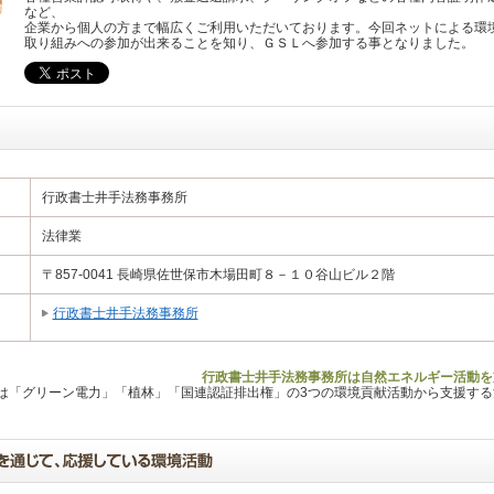
など、
企業から個人の方まで幅広くご利用いただいております。今回ネットによる環
取り組みへの参加が出来ることを知り、ＧＳＬへ参加する事となりました。
行政書士井手法務事務所
法律業
〒857-0041 長崎県佐世保市木場田町８－１０谷山ビル２階
行政書士井手法務事務所
行政書士井手法務事務所は自然エネルギー活動を
Lは「グリーン電力」「植林」「国連認証排出権」の3つの環境貢献活動から支援す