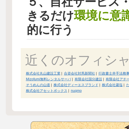
５、自社サービス
環境に意
きるだけ
的に行う
近くのオフィシ
株式会社丸山建設工業
|
合資会社対馬新聞社
|
行政書士井手法務
Mizofumi無料レンタルサーバ
|
有限会社国分建設
|
有限会社アチ
そうめんの山道
|
株式会社ディーエスブランド
|
株式会社菱塩
|
株式会社アセットボックス
|
nuqmo