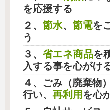
を応援する
節水
節電
２、
、
を
う
省エネ商品
３、
を
入する事を心がけ
４、ごみ（廃棄物
再利用
行い、
を心