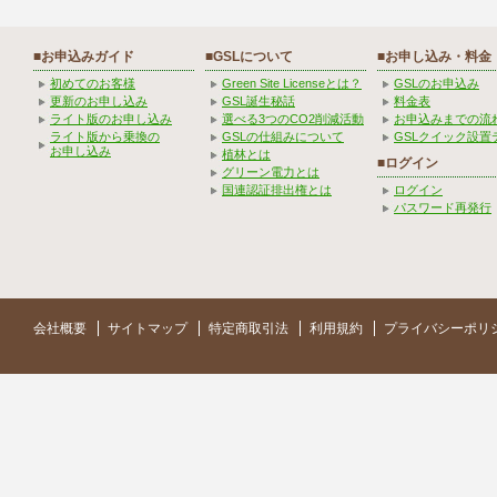
■お申込みガイド
■GSLについて
■お申し込み・料金
初めてのお客様
Green Site Licenseとは？
GSLのお申込み
更新のお申し込み
GSL誕生秘話
料金表
ライト版のお申し込み
選べる3つのCO2削減活動
お申込みまでの流
ライト版から乗換の
GSLの仕組みについて
GSLクイック設置
お申し込み
植林とは
■ログイン
グリーン電力とは
国連認証排出権とは
ログイン
パスワード再発行
会社概要
サイトマップ
特定商取引法
利用規約
プライバシーポリ