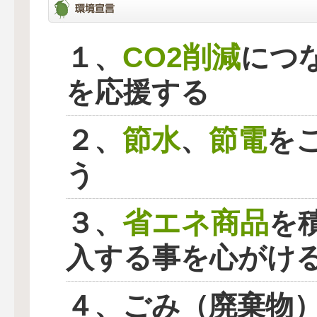
CO2削減
１、
につ
を応援する
節水
節電
２、
、
を
う
省エネ商品
３、
を
入する事を心がけ
４、ごみ（廃棄物