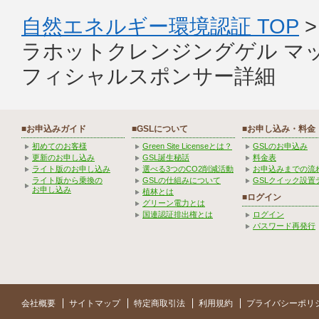
自然エネルギー環境認証 TOP
ラホットクレンジングゲル マ
フィシャルスポンサー詳細
■お申込みガイド
■GSLについて
■お申し込み・料金
初めてのお客様
Green Site Licenseとは？
GSLのお申込み
更新のお申し込み
GSL誕生秘話
料金表
ライト版のお申し込み
選べる3つのCO2削減活動
お申込みまでの流
ライト版から乗換の
GSLの仕組みについて
GSLクイック設置
お申し込み
植林とは
■ログイン
グリーン電力とは
国連認証排出権とは
ログイン
パスワード再発行
会社概要
サイトマップ
特定商取引法
利用規約
プライバシーポリ