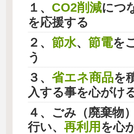
CO2削減
１、
につ
を応援する
節水
節電
２、
、
を
う
省エネ商品
３、
を
入する事を心がけ
４、ごみ（廃棄物
再利用
行い、
を心