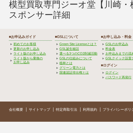
模型買取専門ジーオ堂【川崎・
スポンサー詳細
■お申込みガイド
■GSLについて
■お申し込み・料金
初めてのお客様
Green Site Licenseとは？
GSLのお申込み
更新のお申し込み
GSL誕生秘話
料金表
ライト版のお申し込み
選べる3つのCO2削減活動
お申込みまでの流
ライト版から乗換の
GSLの仕組みについて
GSLクイック設置
お申し込み
植林とは
■ログイン
グリーン電力とは
国連認証排出権とは
ログイン
パスワード再発行
会社概要
サイトマップ
特定商取引法
利用規約
プライバシーポリ