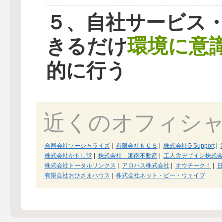
５、自社サービス
環境に意
きるだけ
的に行う
近くのオフィシ
合同会社ソーシャライズ
|
有限会社ＮＣＳ
|
株式会社G Support
|
株式会社かもし堂
|
株式会社 湘南不動産
|
工人舎デザイン株式
株式会社トータルリンクス
|
アロハス株式会社
|
オウチーク！
|
有限会社おひさまハウス
|
株式会社ネット・ビー・ウェイブ