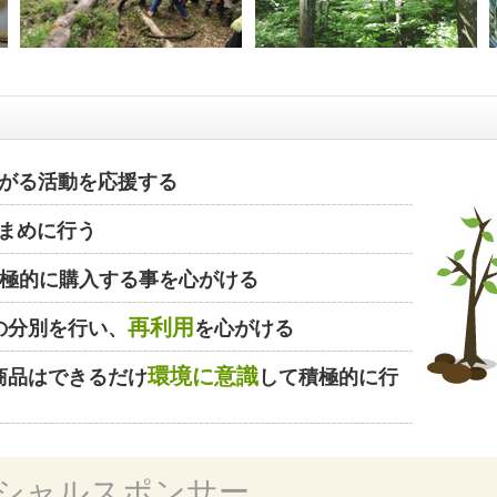
がる活動を応援する
まめに行う
極的に購入する事を心がける
再利用
の分別を行い、
を心がける
環境に意識
商品はできるだけ
して積極的に行
シャルスポンサー