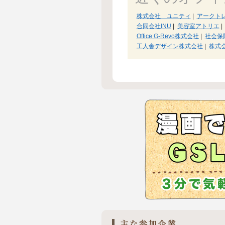
株式会社 ユニティ
|
アークト
合同会社INU
|
美容室アトリエ
|
Office G-Revo株式会社
|
社会保
工人舎デザイン株式会社
|
株式