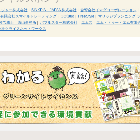
レジャー株式会社
|
SINKPIA・JAPAN株式会社
|
合資会社イマダコーポレーション
|
有限会社スマイルトレーディング
|
ラボ88d
|
FreeStyle
|
マリッジプランニング 
険労務士 西山事務所
|
バブルスター株式会社
|
エムズ
|
エム・トゥー・エム有限
会社クライスネットワークス