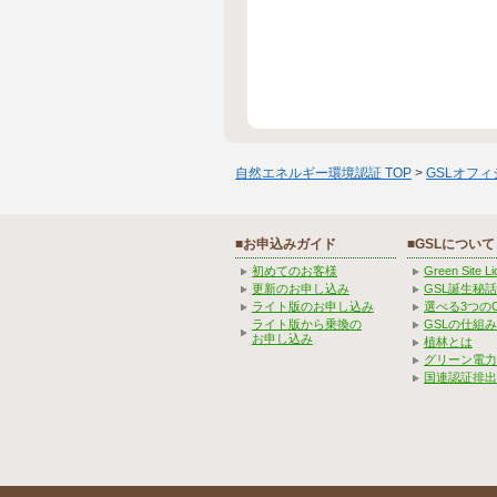
自然エネルギー環境認証 TOP
>
GSLオフ
■お申込みガイド
■GSLについて
初めてのお客様
Green Site 
更新のお申し込み
GSL誕生秘話
ライト版のお申し込み
選べる3つの
ライト版から乗換の
GSLの仕組
お申し込み
植林とは
グリーン電力
国連認証排出