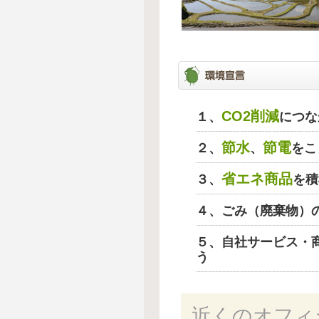
CO2削減
１、
につな
節水
節電
２、
、
をこ
省エネ商品
３、
を積
４、ごみ（廃棄物）
５、自社サービス・
う
近くのオフィ