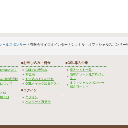
ィシャルスポンサー
> 有限会社イズミインターナショナル オフィシャルスポンサー
■お申し込み・料金
■GSL導入企業
Licenseとは？
GSLのお申込み
導入サイト一覧
料金表
地球グリーン化プロジェ
クト
CO2削減活動
お申込みまでの流れ
オフィシャルスポンサー
みについて
GSLクイック設置テスト
紹介コーナー
■ログイン
とは
権とは
ログイン
パスワード再発行