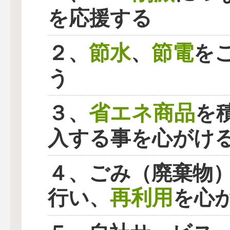
を応援する
節水
節電
２、
、
を
う
省エネ商品
３、
を
入する事を心がけ
４、ごみ（廃棄物
再利用
行い、
を心