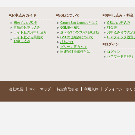
■お申込みガイド
■GSLについて
■お申し込み・料金
初めてのお客様
Green Site Licenseとは？
GSLのお申込み
更新のお申し込み
GSL誕生秘話
料金表
ライト版のお申し込み
選べる3つのCO2削減活動
お申込みまでの流
ライト版から乗換の
GSLの仕組みについて
GSLクイック設置
お申し込み
植林とは
■ログイン
グリーン電力とは
国連認証排出権とは
ログイン
パスワード再発行
会社概要
サイトマップ
特定商取引法
利用規約
プライバシーポリ