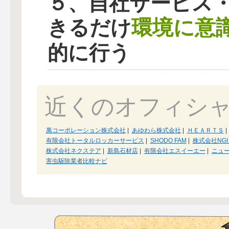
５、自社サービス
環境に意
きるだけ
的に行う
近くのオフィシ
萬コーポレーション株式会社
|
あゆわら株式会社
|
ＨＥＡＲＴＳ
|
有限会社トータルロッカーサービス
|
SHODO FAM
|
株式会社NG
株式会社ネクステア
|
新島石材店
|
有限会社エスイーエー
|
ニュ
害虫駆除業者比較ナビ