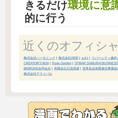
環境に意
きるだけ
的に行う
近くのオフィシ
株式会社ハーモニック
|
株式会社AIDE
|
a.d.t.
|
リバーシティ歯科
CREATOR'S BOX
|
Rose Garden
|
SYMAR SAMURAI BUSINES
BIGROAD合同会社
|
有限会社日清資源
|
世界良品有限責任事業組
株式会社アライバル