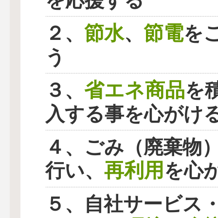
を応援する
節水
節電
２、
、
を
う
省エネ商品
３、
を
入する事を心がけ
４、ごみ（廃棄物
再利用
行い、
を心
５、自社サービス