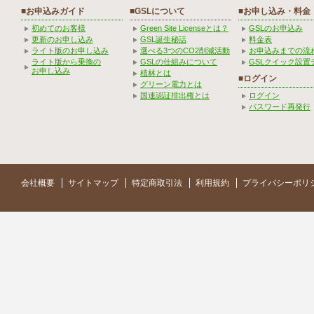
■お申込みガイド
■GSLについて
■お申し込み・料金
初めてのお客様
Green Site Licenseとは？
GSLのお申込み
更新のお申し込み
GSL誕生秘話
料金表
ライト版のお申し込み
選べる3つのCO2削減活動
お申込みまでの流
ライト版から乗換の
GSLの仕組みについて
GSLクイック設置
お申し込み
植林とは
■ログイン
グリーン電力とは
国連認証排出権とは
ログイン
パスワード再発行
会社概要
サイトマップ
特定商取引法
利用規約
プライバシーポリ