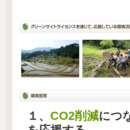
CO2削減
１、
につ