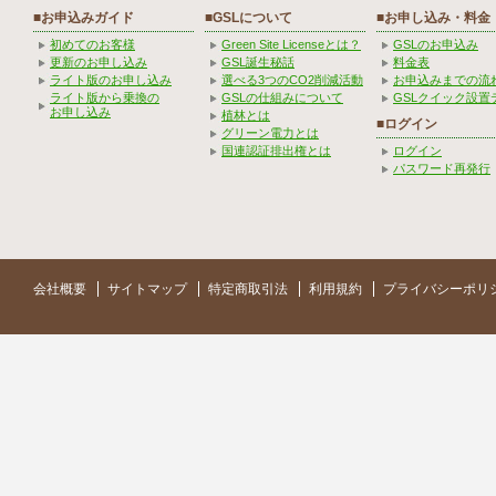
■お申込みガイド
■GSLについて
■お申し込み・料金
初めてのお客様
Green Site Licenseとは？
GSLのお申込み
更新のお申し込み
GSL誕生秘話
料金表
ライト版のお申し込み
選べる3つのCO2削減活動
お申込みまでの流
ライト版から乗換の
GSLの仕組みについて
GSLクイック設置
お申し込み
植林とは
■ログイン
グリーン電力とは
国連認証排出権とは
ログイン
パスワード再発行
会社概要
サイトマップ
特定商取引法
利用規約
プライバシーポリ