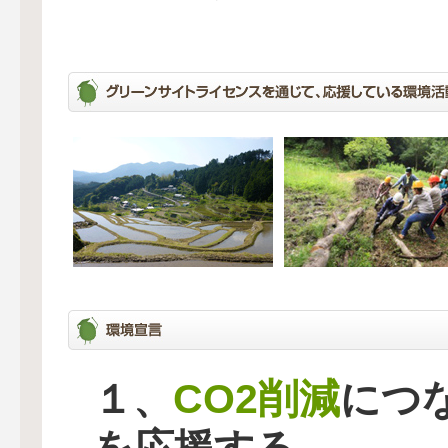
CO2削減
１、
につ