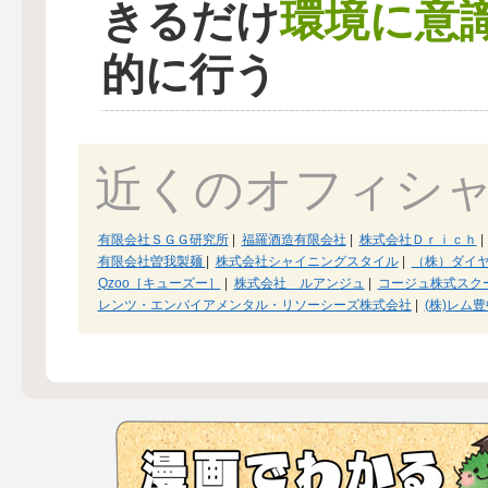
環境に意
きるだけ
的に行う
近くのオフィシ
有限会社ＳＧＧ研究所
|
福羅酒造有限会社
|
株式会社Ｄｒｉｃｈ
|
有限会社曽我製麺
|
株式会社シャイニングスタイル
|
（株）ダイヤ
Qzoo［キューズー］
|
株式会社 ルアンジュ
|
コージュ株式スク
レンツ・エンバイアメンタル・リソーシーズ株式会社
|
(株)レム