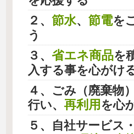
を応援する
節水
節電
２、
、
を
う
省エネ商品
３、
を
入する事を心がけ
４、ごみ（廃棄物
再利用
行い、
を心
５、自社サービス