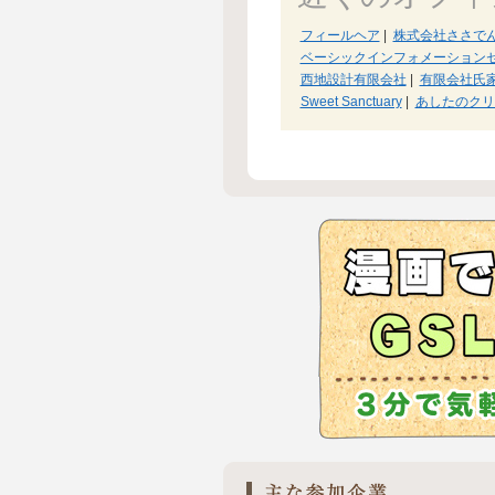
フィールヘア
|
株式会社ささで
ベーシックインフォメーション
西地設計有限会社
|
有限会社氏
Sweet Sanctuary
|
あしたのクリ