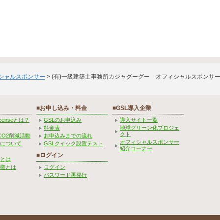
ィシャルスポンサー
> (有)一級建築士事務所カジャグーグー オフィシャルスポンサ
■お申し込み・料金
■GSL導入企業
Licenseとは？
GSLのお申込み
導入サイト一覧
料金表
地球グリーン化プロジェ
クト
CO2削減活動
お申込みまでの流れ
オフィシャルスポンサー
みについて
GSLクイック設置テスト
紹介コーナー
■ログイン
とは
権とは
ログイン
パスワード再発行