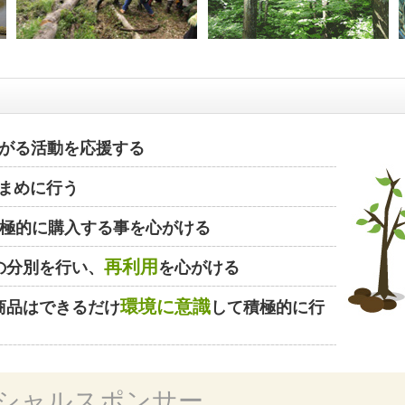
がる活動を応援する
まめに行う
極的に購入する事を心がける
再利用
の分別を行い、
を心がける
環境に意識
商品はできるだけ
して積極的に行
シャルスポンサー