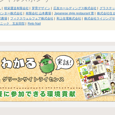
ん
|
晴栄運送有限会社
|
芽育デザイン
|
広友ホールディングス株式会社
|
グラステッ
センター株式会社
|
有限会社 山本農場
|
Japanese style restaurant 寛
|
株式会社住
家農場
|
フィクスウェルフェア株式会社
|
和上住電株式会社
|
株式会社ライジングサ
ニック 五反田院
|
Reto Nail