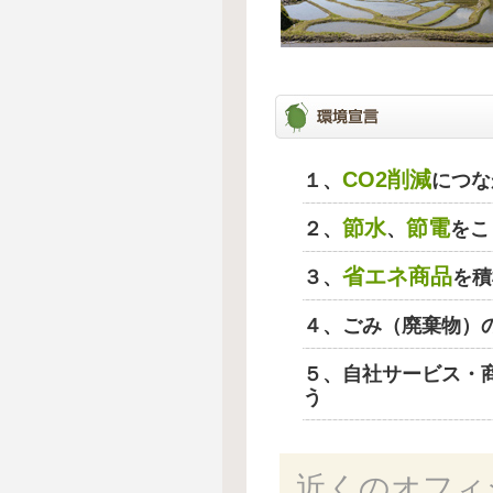
CO2削減
１、
につな
節水
節電
２、
、
をこ
省エネ商品
３、
を積
４、ごみ（廃棄物）
５、自社サービス・
う
近くのオフィ