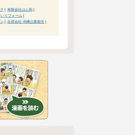
ク
|
有限会社はん和
|
まいリフォーム
|
ン
|
合資会社 沖縄公衆衛生
|