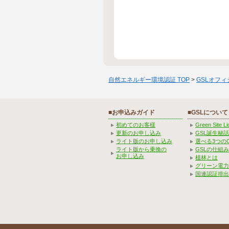
自然エネルギー環境認証 TOP
>
GSLオフ
■お申込みガイド
■GSLについて
初めてのお客様
Green Site 
更新のお申し込み
GSL誕生秘話
ライト版のお申し込み
選べる3つの
ライト版から乗換の
GSLの仕組
お申し込み
植林とは
グリーン電力
国連認証排出