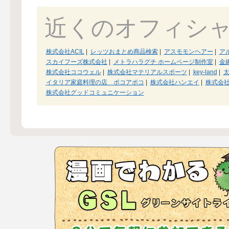
近くのオフィシ
株式会社ACIL
|
レッツおまとめ商品検索
|
アスモモンヘアー
|
ア
スカイフーズ株式会社
|
メトラハラグチ ホームページ制作室
|
金
株式会社ココウェル
|
株式会社マテリアルスポーツ
|
key-land
|
イタリア家庭料理の店 ポコアポコ
|
株式会社ハンエイ
|
株式会
株式会社グッドコミュニケーション