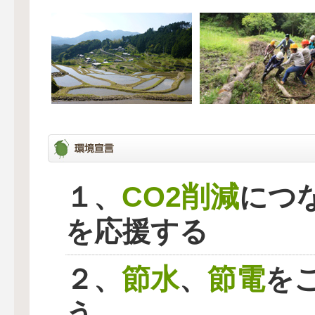
CO2削減
１、
につ
を応援する
節水
節電
２、
、
を
う