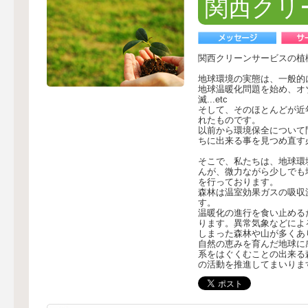
関西クリ
関西クリーンサービスの植
地球環境の実態は、一般的
地球温暖化問題を始め、オ
滅...etc
そして、そのほとんどが近
れたものです。
以前から環境保全について
ちに出来る事を見つめ直す
そこで、私たちは、地球環
んが、微力ながら少しでも
を行っております。
森林は温室効果ガスの吸収
す。
温暖化の進行を食い止める
ります。異常気象などによ
しまった森林や山が多くあ
自然の恵みを育んだ地球に
系をはぐくむことの出来る
の活動を推進してまいりま