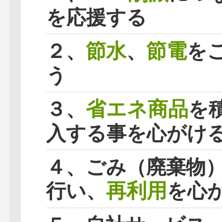
を応援する
節水
節電
２、
、
を
う
省エネ商品
３、
を
入する事を心がけ
４、ごみ（廃棄物
再利用
行い、
を心