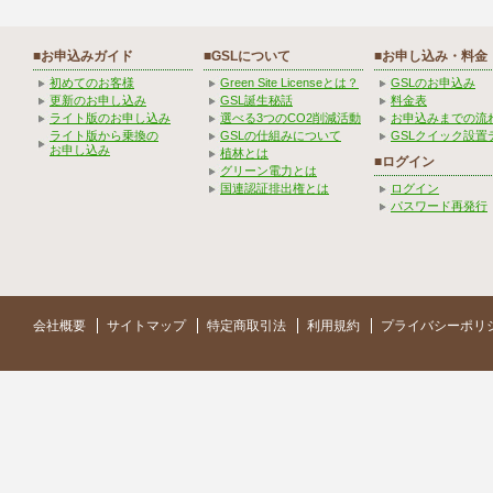
■お申込みガイド
■GSLについて
■お申し込み・料金
初めてのお客様
Green Site Licenseとは？
GSLのお申込み
更新のお申し込み
GSL誕生秘話
料金表
ライト版のお申し込み
選べる3つのCO2削減活動
お申込みまでの流
ライト版から乗換の
GSLの仕組みについて
GSLクイック設置
お申し込み
植林とは
■ログイン
グリーン電力とは
国連認証排出権とは
ログイン
パスワード再発行
会社概要
サイトマップ
特定商取引法
利用規約
プライバシーポリ