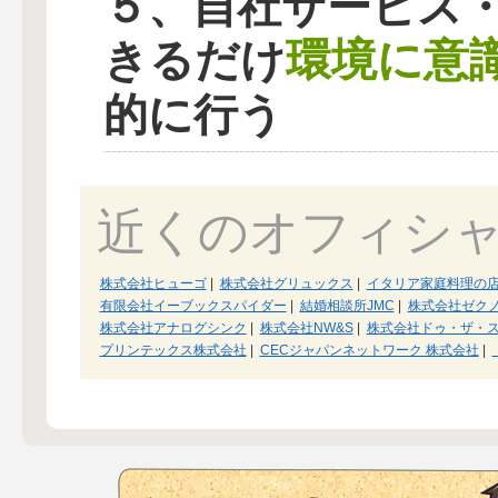
５、自社サービス
環境に意
きるだけ
的に行う
近くのオフィシ
株式会社ヒューゴ
|
株式会社グリュックス
|
イタリア家庭料理の
有限会社イーブックスパイダー
|
結婚相談所JMC
|
株式会社ゼク
株式会社アナログシンク
|
株式会社NW&S
|
株式会社ドゥ・ザ・
プリンテックス株式会社
|
CECジャパンネットワーク 株式会社
|