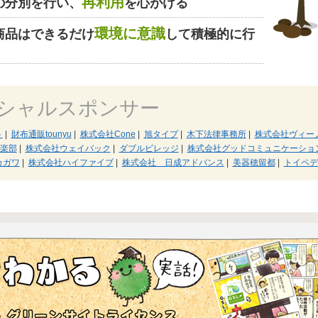
再利用
の分別を行い、
を心がける
環境に意識
商品はできるだけ
して積極的に行
シャルスポンサー
ト
|
財布通販tounyu
|
株式会社Cone
|
旭タイプ
|
木下法律事務所
|
株式会社ヴィー
倶楽部
|
株式会社ウェイバック
|
ダブルビレッジ
|
株式会社グッドコミュニケーショ
カガワ
|
株式会社ハイファイブ
|
株式会社 日成アドバンス
|
美器穂留都
|
トイペデ