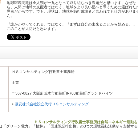
地球環境問題は全人類が一丸となって取り組むべき課題だと思います。なぜな
ら、人間は地球の支配者ではなく、地球をより良い星へと導くために選ばれた
導者だからです。でも、現状は、地球を蝕む破壊者と言われても仕方がありま
ん。
『誰かがやってくれる』ではなく、『まずは自分の出来ることから始める』...
このことが大切だと思います。
ＨＳコンサルティング行政書士事務所
士業
〒567-0827 大阪府茨木市稲葉町8-703稲葉町グランドハイツ
激安株式会社設立代行ＨＳコンサルティング
ＨＳコンサルティング行政書士事務所は自然エネルギー活動を
Lは「グリーン電力」「植林」「国連認証排出権」の3つの環境貢献活動から支援す