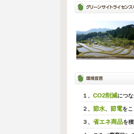
CO2削減
１、
につな
節水
節電
２、
、
をこ
省エネ商品
３、
を積