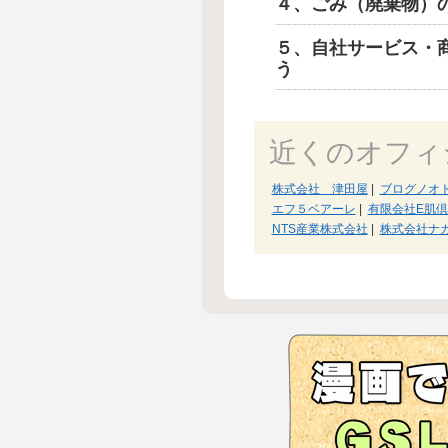
４、ごみ（廃棄物）
５、自社サービス・
う
近くのオフィ
株式会社 津田屋
|
ブログノオ
エフ５ベアーレ
|
有限会社E肌
NTS産業株式会社
|
株式会社ナ