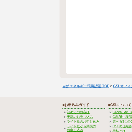
自然エネルギー環境認証 TOP
>
GSLオフ
■お申込みガイド
■GSLについて
初めてのお客様
Green Site 
更新のお申し込み
GSL誕生秘話
ライト版のお申し込み
選べる3つの
ライト版から乗換の
GSLの仕組
お申し込み
植林とは