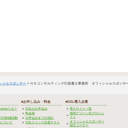
ィシャルスポンサー
> ＨＳコンサルティング行政書士事務所 オフィシャルスポンサ
■お申し込み・料金
■GSL導入企業
Licenseとは？
GSLのお申込み
導入サイト一覧
料金表
地球グリーン化プロジェ
クト
CO2削減活動
お申込みまでの流れ
オフィシャルスポンサー
みについて
GSLクイック設置テスト
紹介コーナー