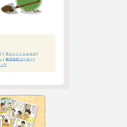
ノ
|
Ｎｕｔｒｉｃｏｓｍ
|
ン
|
株式会社コーヨー
|
ィア