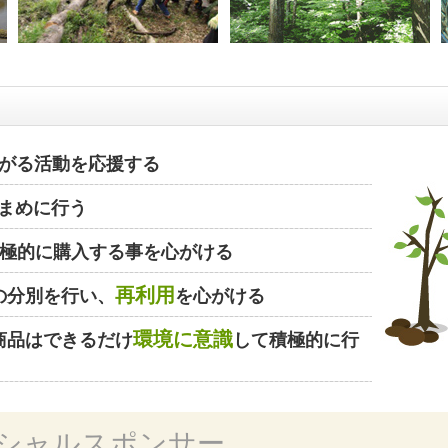
がる活動を応援する
まめに行う
極的に購入する事を心がける
再利用
の分別を行い、
を心がける
環境に意識
商品はできるだけ
して積極的に行
シャルスポンサー