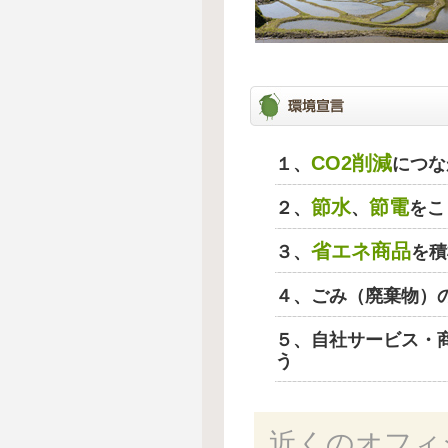
CO2削減
１、
につな
節水
節電
２、
、
をこ
省エネ商品
３、
を積
４、ごみ（廃棄物）
５、自社サービス・
う
近くのオフィ