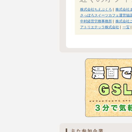
株式会社ちえぶくろ
|
株式会社
さっぽろスイーツカフェ運営協
中村経営労務事務所
|
株式会社
アトリエテッラ株式会社
|
一宝
|