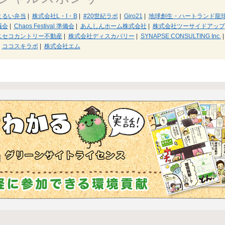
まるい弁当
|
株式会社L・I・B
|
#20世紀ラボ
|
Giro21
|
地球創生・ハートランド龍
議会
|
Chaos Festival 準備会
|
あんしんホーム株式会社
|
株式会社ツーサイドアップ
ニセコカントリー不動産
|
株式会社ディスカバリー
|
SYNAPSE CONSULTING Inc.
|
ココスキラボ
|
株式会社エム