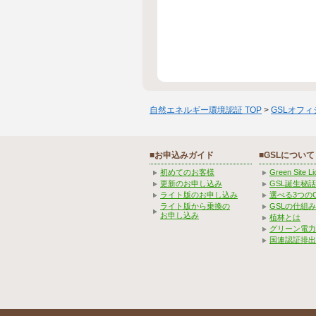
自然エネルギー環境認証 TOP
>
GSLオフ
■お申込みガイド
■GSLについて
初めてのお客様
Green Site 
更新のお申し込み
GSL誕生秘話
ライト版のお申し込み
選べる3つの
ライト版から乗換の
GSLの仕組
お申し込み
植林とは
グリーン電力
国連認証排出