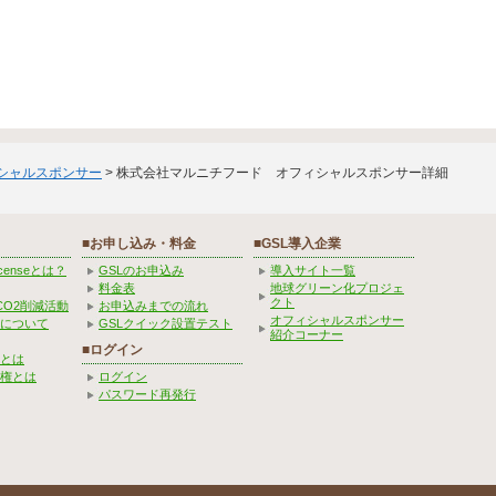
ィシャルスポンサー
> 株式会社マルニチフード オフィシャルスポンサー詳細
■お申し込み・料金
■GSL導入企業
Licenseとは？
GSLのお申込み
導入サイト一覧
料金表
地球グリーン化プロジェ
クト
CO2削減活動
お申込みまでの流れ
オフィシャルスポンサー
みについて
GSLクイック設置テスト
紹介コーナー
■ログイン
とは
権とは
ログイン
パスワード再発行