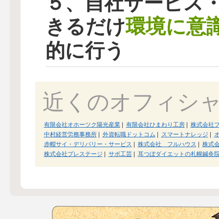
５、自社サービス
環境に意
きるだけ
的に行う
近くのオフィシ
有限会社オホーツク陽光産業
|
有限会社ひまわり工房
|
株式会社
中村経営労務事務所
|
外資転職ドットコム
|
スマートナレッジ
|
赤帽サイ・デリバリー・サービス
|
株式会社 フルハウス
|
株式
株式会社プレステージ
|
サボ工芸
|
耳つぼダイエットの札幌鍼灸院.