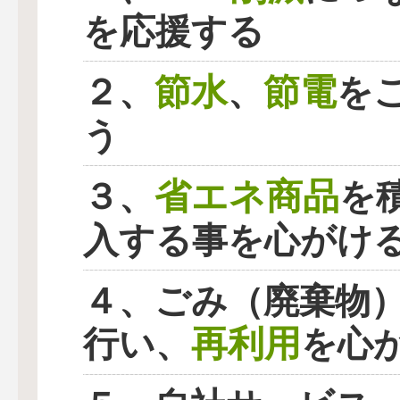
を応援する
節水
節電
２、
、
を
う
省エネ商品
３、
を
入する事を心がけ
４、ごみ（廃棄物
再利用
行い、
を心