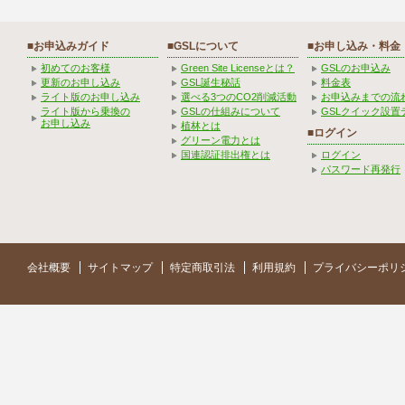
■お申込みガイド
■GSLについて
■お申し込み・料金
初めてのお客様
Green Site Licenseとは？
GSLのお申込み
更新のお申し込み
GSL誕生秘話
料金表
ライト版のお申し込み
選べる3つのCO2削減活動
お申込みまでの流
ライト版から乗換の
GSLの仕組みについて
GSLクイック設置
お申し込み
植林とは
■ログイン
グリーン電力とは
国連認証排出権とは
ログイン
パスワード再発行
会社概要
サイトマップ
特定商取引法
利用規約
プライバシーポリ