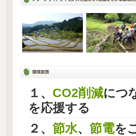
CO2削減
１、
につ
を応援する
節水
節電
２、
、
を