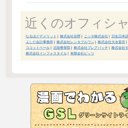
近くのオフィシ
なるほどデメリット
|
株式会社谷野
|
ニッタ株式会社
|
日生日本
よしだ会計事務所
|
株式会社レンタブルワン
|
株式会社大水直売
|
ココットベール
|
北陸整骨院
|
株式会社ブレアパッチ
|
株式会社
株式会社インフォスタイル
|
有限会社ビッツ