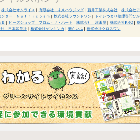
株式会社オムライス
|
有限会社 未来ハウジング
|
藤井工業株式会社
|
株式会社ア
センター
|
Ｎｕｔｒｉｃｏｓｍ
|
株式会社ラウンドワン
|
トイレつまり修理専門ひか
ＧＥ
|
ビーズショップ フロム・ザ・ハート
|
株式会社 津田屋
|
株式会社KRO
|
会社 日本印章社
|
株式会社ゲンキンカ
|
楽らいふ
|
株式会社クロスワン