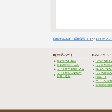
自然エネルギー環境認証 TOP
>
GSLオフ
■お申込みガイド
■GSLについて
初めてのお客様
Green Site 
更新のお申し込み
GSL誕生秘話
ライト版のお申し込み
選べる3つの
ライト版から乗換の
GSLの仕組
お申し込み
植林とは
グリーン電力
国連認証排出