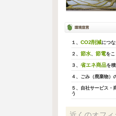
CO2削減
１、
につな
節水
節電
２、
、
をこ
省エネ商品
３、
を積
４、ごみ（廃棄物）
５、自社サービス・
う
近くのオフィ