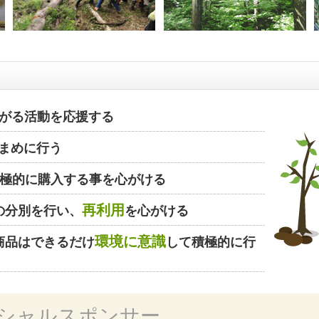
がる活動を応援する
まめに行う
極的に購入する事を心がける
再利用
の分別を行い、
を心がける
環境に意識
商品はできるだけ
して積極的に行
シャルスポンサー