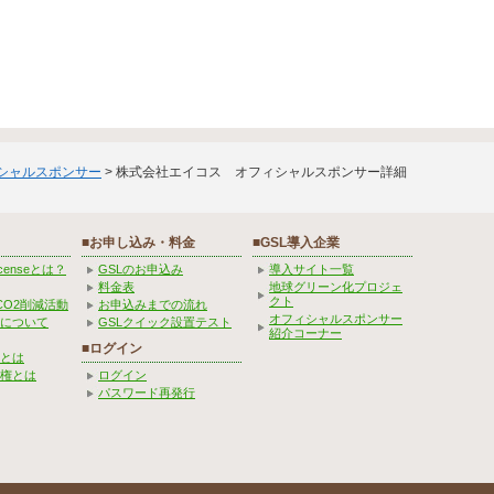
ィシャルスポンサー
> 株式会社エイコス オフィシャルスポンサー詳細
■お申し込み・料金
■GSL導入企業
Licenseとは？
GSLのお申込み
導入サイト一覧
料金表
地球グリーン化プロジェ
クト
CO2削減活動
お申込みまでの流れ
オフィシャルスポンサー
みについて
GSLクイック設置テスト
紹介コーナー
■ログイン
とは
権とは
ログイン
パスワード再発行