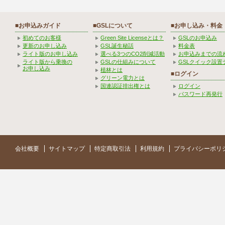
■お申込みガイド
■GSLについて
■お申し込み・料金
初めてのお客様
Green Site Licenseとは？
GSLのお申込み
更新のお申し込み
GSL誕生秘話
料金表
ライト版のお申し込み
選べる3つのCO2削減活動
お申込みまでの流
ライト版から乗換の
GSLの仕組みについて
GSLクイック設置
お申し込み
植林とは
■ログイン
グリーン電力とは
国連認証排出権とは
ログイン
パスワード再発行
会社概要
サイトマップ
特定商取引法
利用規約
プライバシーポリ