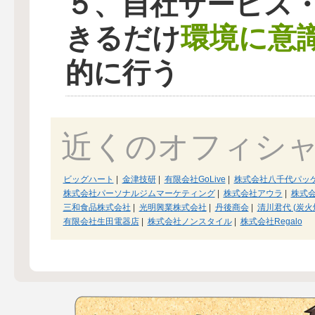
５、自社サービス
環境に意
きるだけ
的に行う
近くのオフィシ
ビッグハート
|
金津技研
|
有限会社GoLive
|
株式会社八千代パッ
株式会社パーソナルジムマーケティング
|
株式会社アウラ
|
株式
三和食品株式会社
|
光明興業株式会社
|
丹後商会
|
清川君代 (炭火
有限会社生田電器店
|
株式会社ノンスタイル
|
株式会社Regalo