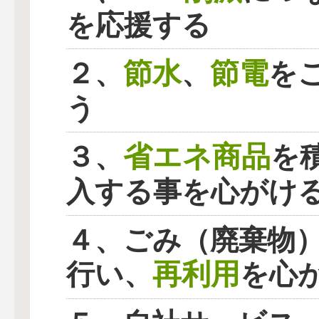
を応援する
節水
節電
２、
、
を
う
省エネ商品
３、
を
入する事を心がけ
４、ごみ（廃棄物
再利用
行い、
を心