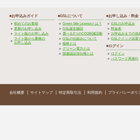
■お申込みガイド
■GSLについて
■お申し込み・料金
初めてのお客様
Green Site Licenseとは？
GSLのお申込み
更新のお申し込み
GSL誕生秘話
料金表
ライト版のお申し込み
選べる3つのCO2削減活動
お申込みまでの流
ライト版から乗換の
GSLの仕組みについて
GSLクイック設置
お申し込み
植林とは
■ログイン
グリーン電力とは
国連認証排出権とは
ログイン
パスワード再発行
会社概要
サイトマップ
特定商取引法
利用規約
プライバシーポリ