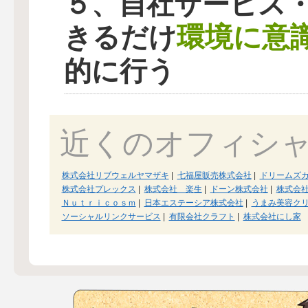
５、自社サービス
環境に意
きるだけ
的に行う
近くのオフィシ
株式会社リブウェルヤマザキ
|
七福屋販売株式会社
|
ドリームズ
株式会社プレックス
|
株式会社 楽生
|
ドーン株式会社
|
株式会
Ｎｕｔｒｉｃｏｓｍ
|
日本エステーシア株式会社
|
うまみ美容ク
ソーシャルリンクサービス
|
有限会社クラフト
|
株式会社にし家