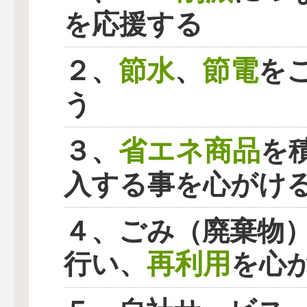
を応援する
節水
節電
２、
、
を
う
省エネ商品
３、
を
入する事を心がけ
４、ごみ（廃棄物
再利用
行い、
を心