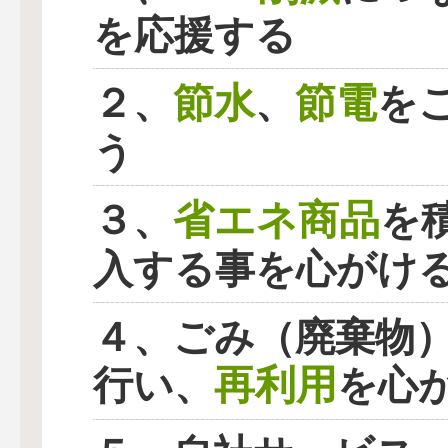
を応援する
節水
節電
２、
、
を
う
省エネ商品
３、
を
入する事を心がけ
４、ごみ（廃棄物
再利用
行い、
を心