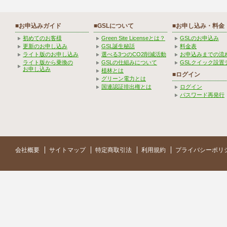
■お申込みガイド
■GSLについて
■お申し込み・料金
初めてのお客様
Green Site Licenseとは？
GSLのお申込み
更新のお申し込み
GSL誕生秘話
料金表
ライト版のお申し込み
選べる3つのCO2削減活動
お申込みまでの流
ライト版から乗換の
GSLの仕組みについて
GSLクイック設置
お申し込み
植林とは
■ログイン
グリーン電力とは
国連認証排出権とは
ログイン
パスワード再発行
会社概要
サイトマップ
特定商取引法
利用規約
プライバシーポリ