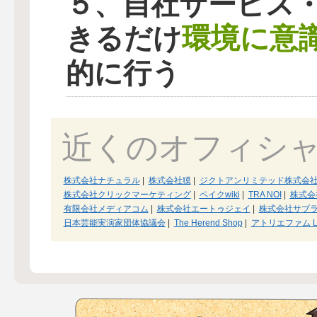
５、自社サービス
環境に意
きるだけ
的に行う
近くのオフィシ
株式会社ナチュラル
|
株式会社獏
|
ジクトアンリミテッド株式会
株式会社クリックマーケティング
|
ペイクwiki
|
TRA NOI
|
株式会社 
有限会社メディアコム
|
株式会社エートゥジェイ
|
株式会社サブ
日本芸能実演家団体協議会
|
The Herend Shop
|
アトリエファム Lov