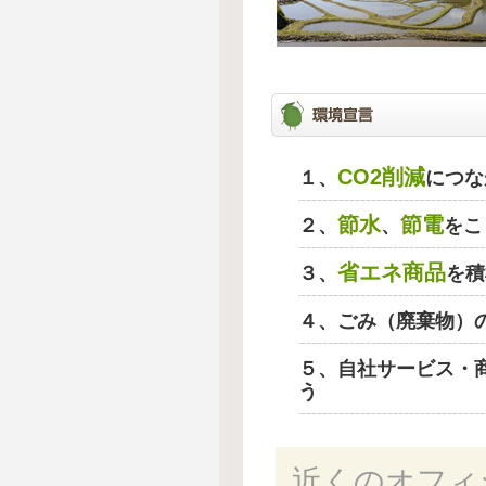
CO2削減
１、
につな
節水
節電
２、
、
をこ
省エネ商品
３、
を積
４、ごみ（廃棄物）
５、自社サービス・
う
近くのオフィ