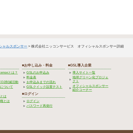
ィシャルスポンサー
> 株式会社ニッコンサービス オフィシャルスポンサー詳細
■お申し込み・料金
■GSL導入企業
Licenseとは？
GSLのお申込み
導入サイト一覧
料金表
地球グリーン化プロジェ
クト
CO2削減活動
お申込みまでの流れ
オフィシャルスポンサー
みについて
GSLクイック設置テスト
紹介コーナー
■ログイン
とは
権とは
ログイン
パスワード再発行