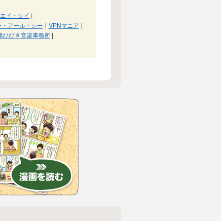
エイ・シイ
|
ー・アール・シー
|
VPNマニア
|
緒ひびき音楽事務所
|