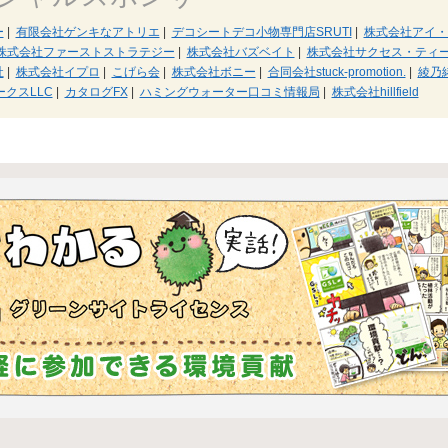
ー
|
有限会社ゲンキなアトリエ
|
デコシートデコ小物専門店SRUTI
|
株式会社アイ・
株式会社ファーストストラテジー
|
株式会社バズベイト
|
株式会社サクセス・ティ
社
|
株式会社イプロ
|
こげら会
|
株式会社ボニー
|
合同会社stuck-promotion.
|
綾乃
クスLLC
|
カタログFX
|
ハミングウォーター口コミ情報局
|
株式会社hillfield