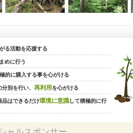
がる活動を応援する
まめに行う
極的に購入する事を心がける
再利用
の分別を行い、
を心がける
環境に意識
商品はできるだけ
して積極的に行
シャルスポンサー