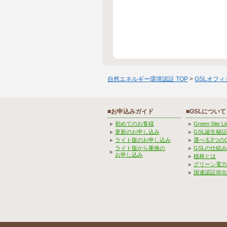
自然エネルギー環境認証 TOP
>
GSLオフ
■お申込みガイド
■GSLについて
初めてのお客様
Green Site 
更新のお申し込み
GSL誕生秘話
ライト版のお申し込み
選べる3つの
ライト版から乗換の
GSLの仕組
お申し込み
植林とは
グリーン電力
国連認証排出