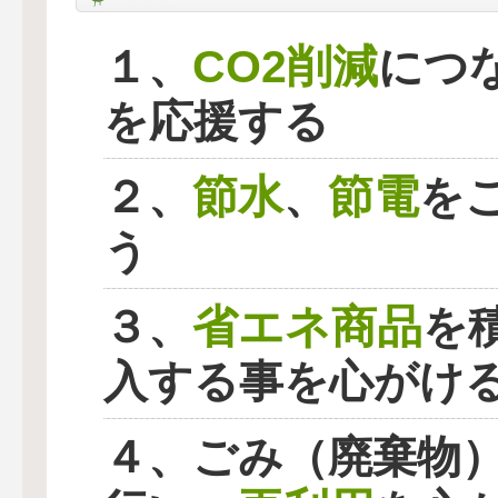
CO2削減
１、
につ
を応援する
節水
節電
２、
、
を
う
省エネ商品
３、
を
入する事を心がけ
４、ごみ（廃棄物