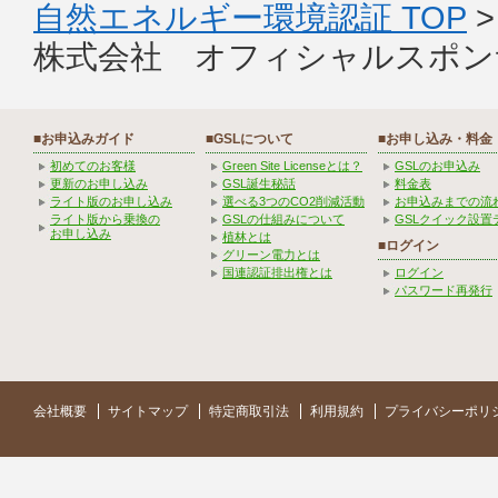
自然エネルギー環境認証 TOP
株式会社 オフィシャルスポン
■お申込みガイド
■GSLについて
■お申し込み・料金
初めてのお客様
Green Site Licenseとは？
GSLのお申込み
更新のお申し込み
GSL誕生秘話
料金表
ライト版のお申し込み
選べる3つのCO2削減活動
お申込みまでの流
ライト版から乗換の
GSLの仕組みについて
GSLクイック設置
お申し込み
植林とは
■ログイン
グリーン電力とは
国連認証排出権とは
ログイン
パスワード再発行
会社概要
サイトマップ
特定商取引法
利用規約
プライバシーポリ