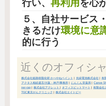
再利用
行い、
を心
５、自社サービス
環境に意
きるだけ
的に行う
近くのオフィシ
株式会社姫路樹脂化研 かべやねペイント
|
光緑電池株式会社
|
有
アクタス相続遺言/大阪・神戸/事務所
|
にんじん堂薬局
|
Canoe Sh
ner-rap
|
株式会社アクレット
|
オフィスビットマート
|
有限会社
TGC東京がんクリニック
|
株式会社エイトビー