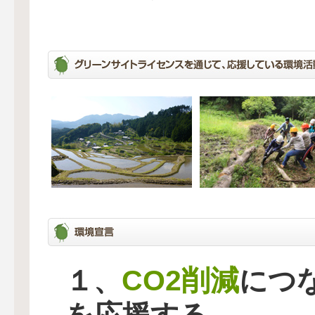
CO2削減
１、
につ