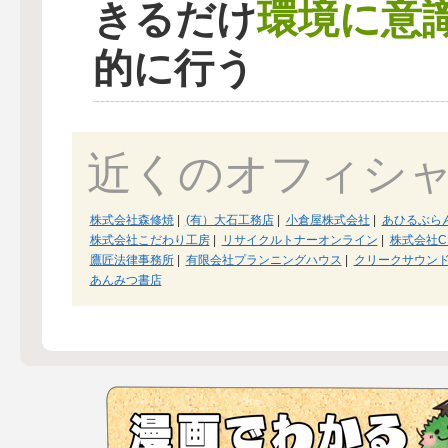
環境に意
きるだけ
的に行う
近くのオフィシ
株式会社森修焼
|
(有）大石工務店
|
小倉屋株式会社
|
あひるぶら
株式会社こだわり工房
|
リサイクルトナーオンライン
|
株式会社C
鷹匠法律事務所
|
有限会社プランニングハウス
|
クリークサウン
あんみつ書店