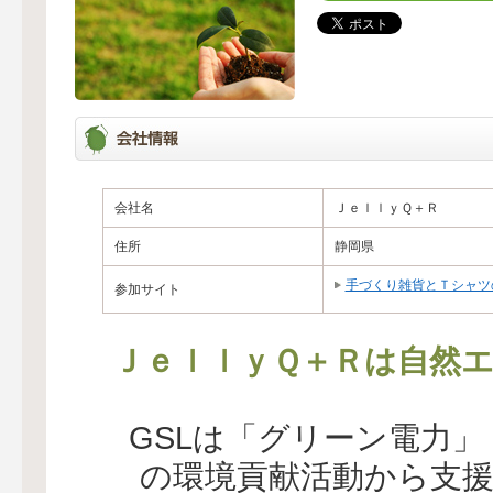
会社名
ＪｅｌｌｙＱ＋Ｒ
住所
静岡県
手づくり雑貨とＴシャツ
参加サイト
ＪｅｌｌｙＱ＋Ｒは自然エ
GSLは「グリーン電力
の環境貢献活動から支