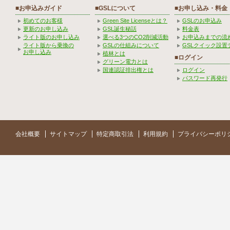
■お申込みガイド
■GSLについて
■お申し込み・料金
初めてのお客様
Green Site Licenseとは？
GSLのお申込み
更新のお申し込み
GSL誕生秘話
料金表
ライト版のお申し込み
選べる3つのCO2削減活動
お申込みまでの流
ライト版から乗換の
GSLの仕組みについて
GSLクイック設置
お申し込み
植林とは
■ログイン
グリーン電力とは
国連認証排出権とは
ログイン
パスワード再発行
会社概要
サイトマップ
特定商取引法
利用規約
プライバシーポリ