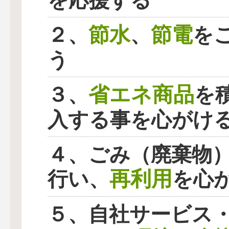
を応援する
節水
節電
２、
、
を
う
省エネ商品
３、
を
入する事を心がけ
４、ごみ（廃棄物
再利用
行い、
を心
５、自社サービス