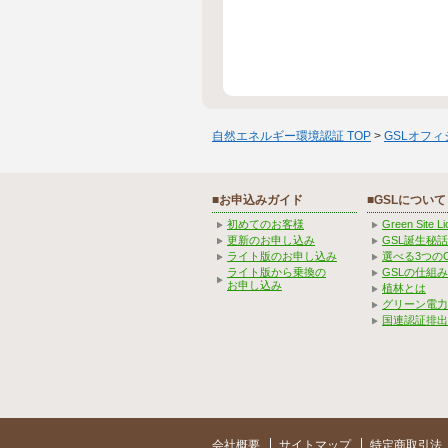
自然エネルギー環境認証 TOP
>
GSLオフ
■お申込みガイド
■GSLについて
初めてのお客様
Green Site 
更新のお申し込み
GSL誕生秘話
ライト版のお申し込み
選べる3つの
ライト版から乗換の
GSLの仕組
お申し込み
植林とは
グリーン電力
国連認証排出
会社概要
サイトマップ
特定商取引法