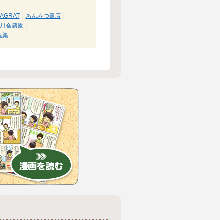
AGRAT
|
あんみつ書店
|
川合農園
|
建築