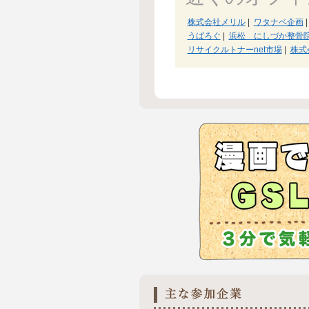
株式会社メリル
|
ワタナベ企画
|
うばろぐ
|
浜松 にしづか整骨
リサイクルトナーnet市場
|
株式