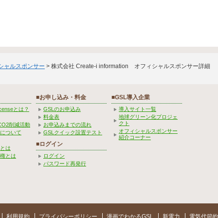
ィシャルスポンサー
> 株式会社 Create-i information オフィシャルスポンサー詳細
■お申し込み・料金
■GSL導入企業
Licenseとは？
GSLのお申込み
導入サイト一覧
料金表
地球グリーン化プロジェ
クト
CO2削減活動
お申込みまでの流れ
オフィシャルスポンサー
みについて
GSLクイック設置テスト
紹介コーナー
■ログイン
とは
権とは
ログイン
パスワード再発行
利用規約
プライバシーポリシー
漫画でわかるGSL
新電力
電気代節