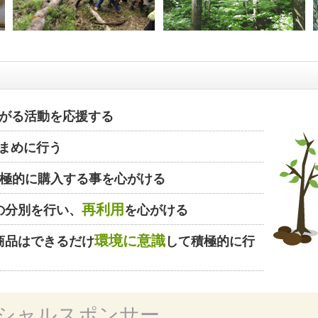
がる活動を応援する
まめに行う
極的に購入する事を心がける
再利用
の分別を行い、
を心がける
環境に意識
商品はできるだけ
して積極的に行
シャルスポンサー