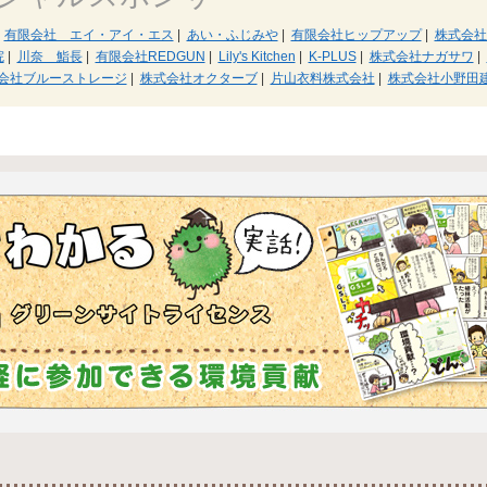
有限会社 エイ・アイ・エス
|
あい・ふじみや
|
有限会社ヒップアップ
|
株式会社
院
|
川奈 鮨長
|
有限会社REDGUN
|
Lily's Kitchen
|
K-PLUS
|
株式会社ナガサワ
|
会社ブルーストレージ
|
株式会社オクターブ
|
片山衣料株式会社
|
株式会社小野田