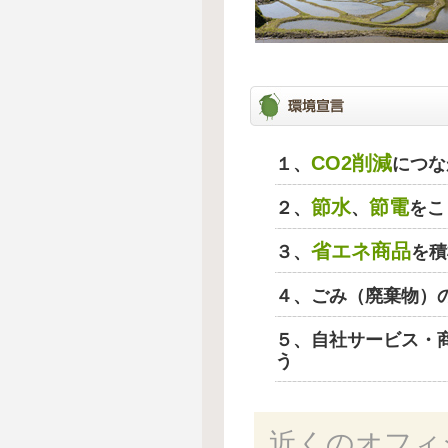
CO2削減
１、
につな
節水
節電
２、
、
をこ
省エネ商品
３、
を積
４、ごみ（廃棄物）
５、自社サービス・
う
近くのオフィ