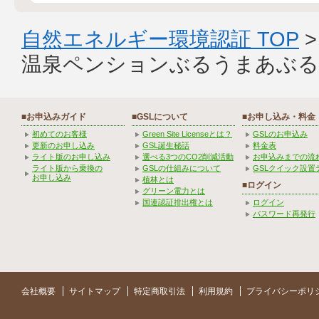
自然エネルギー環境認証 TOP
温泉ペンションぶるうまあぶる
■お申込みガイド
■GSLについて
■お申し込み・料金
初めてのお客様
Green Site Licenseとは？
GSLのお申込み
更新のお申し込み
GSL誕生秘話
料金表
ライト版のお申し込み
選べる3つのCO2削減活動
お申込みまでの流
ライト版から乗換の
GSLの仕組みについて
GSLクイック設置
お申し込み
植林とは
■ログイン
グリーン電力とは
国連認証排出権とは
ログイン
パスワード再発行
会社概要
サイトマップ
特定商取引法
利用規約
プライバシーポリ