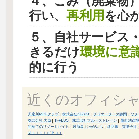
４、ごみ（廃棄物
再利用
行い、
を心
５、自社サービス
環境に意
きるだけ
的に行う
近くのオフィシ
天竜川MPGクラブ
|
株式会社AGRAT
|
クリエーターズ静岡
|
ワタ
株式会社 大成
|
K-PLUS
|
株式会社ブルーストレージ
|
鷹匠法律
初めてのリゾートバイト
|
居酒屋 じゃがいも
|
渚商事 有限会社
|
Ｍｅｌｔｉｎ’Ｐｏｔ