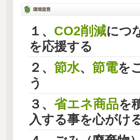
CO2削減
１、
につ
を応援する
節水
節電
２、
、
を
う
省エネ商品
３、
を
入する事を心がけ