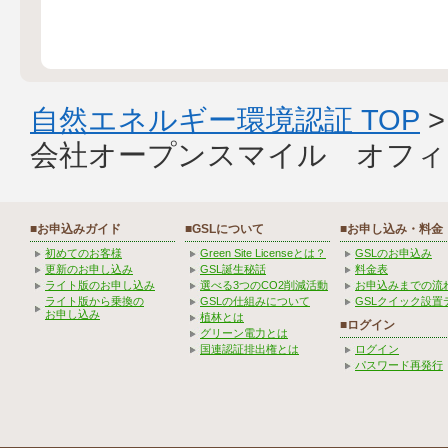
自然エネルギー環境認証 TOP
会社オープンスマイル オフィ
■お申込みガイド
■GSLについて
■お申し込み・料金
初めてのお客様
Green Site Licenseとは？
GSLのお申込み
更新のお申し込み
GSL誕生秘話
料金表
ライト版のお申し込み
選べる3つのCO2削減活動
お申込みまでの流
ライト版から乗換の
GSLの仕組みについて
GSLクイック設置
お申し込み
植林とは
■ログイン
グリーン電力とは
国連認証排出権とは
ログイン
パスワード再発行