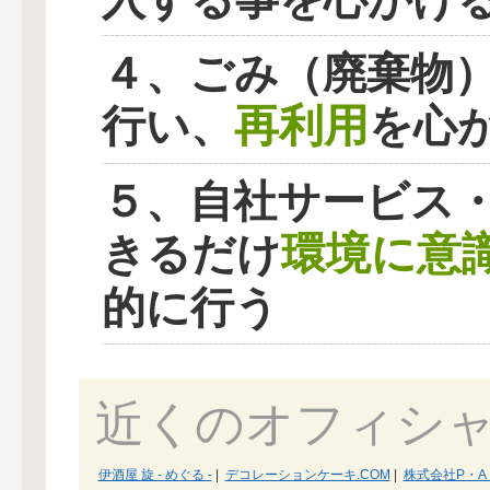
４、ごみ（廃棄物
再利用
行い、
を心
５、自社サービス
環境に意
きるだけ
的に行う
近くのオフィシ
伊酒屋 旋 - めぐる -
|
デコレーションケーキ.COM
|
株式会社P・