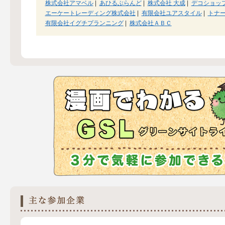
株式会社アマベル
|
あひるぶらんど
|
株式会社 大成
|
デコショッ
エーケートレーディング株式会社
|
有限会社ユアスタイル
|
トナ
有限会社イグチプランニング
|
株式会社ＡＢＣ