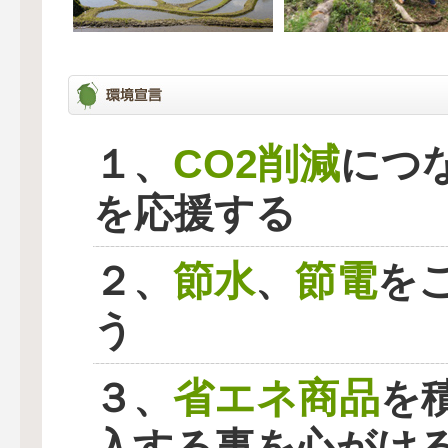
CO2削減
１、
につ
を応援する
節水
節電
２、
、
を
う
省エネ商品
３、
を
入する事を心がけ