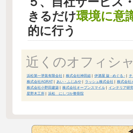
５、自社サービス
環境に意
きるだけ
的に行う
近くのオフィシ
浜松第一塗装有限会社
|
株式会社神田組
|
伊酒屋 旋 - めぐる -
|
チ
株式会社AGRAT
|
あい・ふじみや
|
ラッシュ株式会社
|
株式会社
株式会社小野田建築
|
株式会社オープンスマイル
|
インテリア研
星野木工所
|
浜松 にしづか整骨院