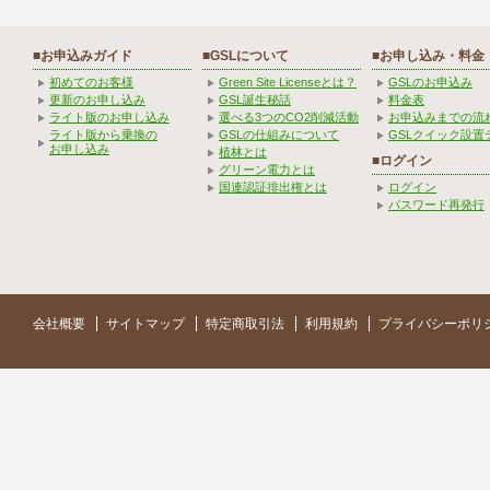
■お申込みガイド
■GSLについて
■お申し込み・料金
初めてのお客様
Green Site Licenseとは？
GSLのお申込み
更新のお申し込み
GSL誕生秘話
料金表
ライト版のお申し込み
選べる3つのCO2削減活動
お申込みまでの流
ライト版から乗換の
GSLの仕組みについて
GSLクイック設置
お申し込み
植林とは
■ログイン
グリーン電力とは
国連認証排出権とは
ログイン
パスワード再発行
会社概要
サイトマップ
特定商取引法
利用規約
プライバシーポリ