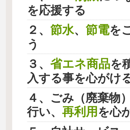
を応援する
節水
節電
２、
、
を
う
省エネ商品
３、
を
入する事を心がけ
４、ごみ（廃棄物
再利用
行い、
を心