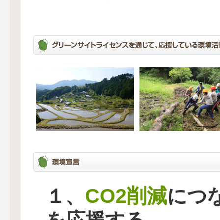
CO2削減
１、
につ