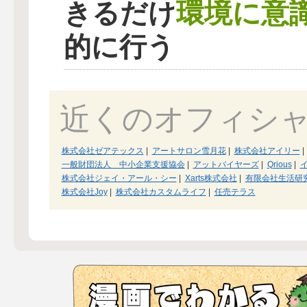
環境に意
きるだけ
的に行う
近くのオフィシ
株式会社ゼアテックス
|
アートサロン雪月花
|
株式会社アイリー
|
一般財団法人 中小企業支援協会
|
アットバイヤーズ
|
Qrious
|
株式会社ジェイ・アール・シー
|
Xarts株式会社
|
有限会社生活研
株式会社Joy
|
株式会社カスタムライフ
|
任売テラス