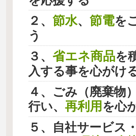
を応援する
節水
節電
２、
、
を
う
省エネ商品
３、
を
入する事を心がけ
４、ごみ（廃棄物
再利用
行い、
を心
５、自社サービス