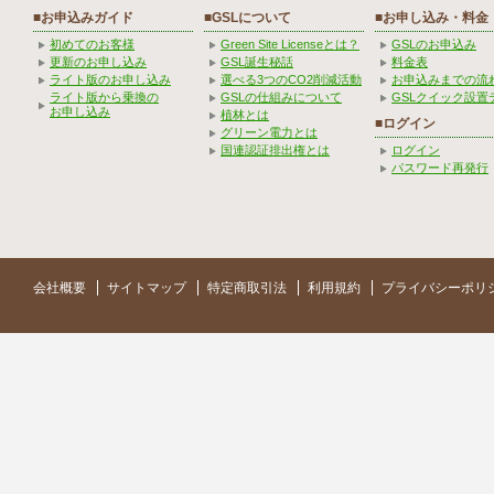
■お申込みガイド
■GSLについて
■お申し込み・料金
初めてのお客様
Green Site Licenseとは？
GSLのお申込み
更新のお申し込み
GSL誕生秘話
料金表
ライト版のお申し込み
選べる3つのCO2削減活動
お申込みまでの流
ライト版から乗換の
GSLの仕組みについて
GSLクイック設置
お申し込み
植林とは
■ログイン
グリーン電力とは
国連認証排出権とは
ログイン
パスワード再発行
会社概要
サイトマップ
特定商取引法
利用規約
プライバシーポリ