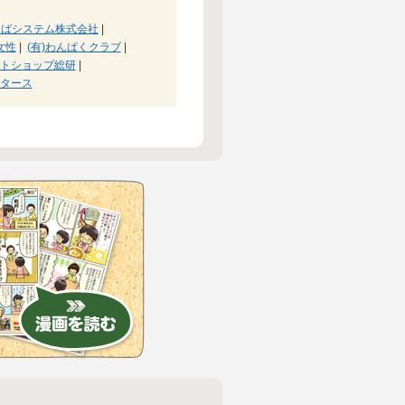
つばシステム株式会社
|
女性
|
(有)わんぱくクラブ
|
トショップ総研
|
タース