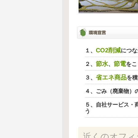
CO2削減
１、
につな
節水
節電
２、
、
をこ
省エネ商品
３、
を積
４、ごみ（廃棄物）
５、自社サービス・
う
近くのオフィ