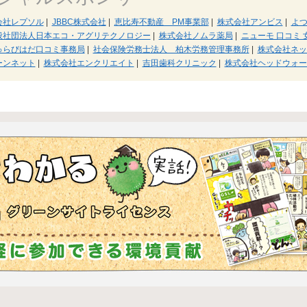
会社レプソル
|
JBBC株式会社
|
恵比寿不動産 PM事業部
|
株式会社アンビス
|
よ
般社団法人日本エコ・アグリテクノロジー
|
株式会社ノムラ薬局
|
ニューモ 口コミ 
ゅらびはだ口コミ事務局
|
社会保険労務士法人 柏木労務管理事務所
|
株式会社ネッ
ーンネット
|
株式会社エンクリエイト
|
吉田歯科クリニック
|
株式会社ヘッドウォー