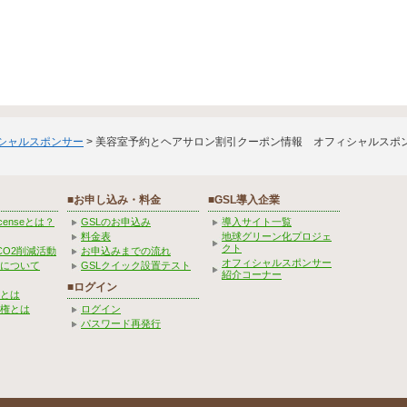
ィシャルスポンサー
> 美容室予約とヘアサロン割引クーポン情報 オフィシャルスポ
■お申し込み・料金
■GSL導入企業
Licenseとは？
GSLのお申込み
導入サイト一覧
料金表
地球グリーン化プロジェ
クト
CO2削減活動
お申込みまでの流れ
オフィシャルスポンサー
みについて
GSLクイック設置テスト
紹介コーナー
■ログイン
とは
権とは
ログイン
パスワード再発行