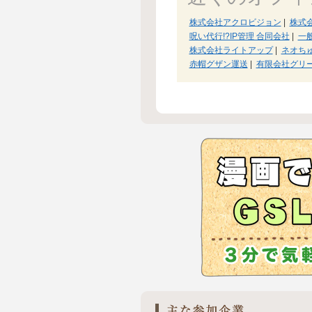
株式会社アクロビジョン
|
株式
呪い代行!?IP管理 合同会社
|
一
株式会社ライトアップ
|
ネオち
赤帽グザン運送
|
有限会社グリ