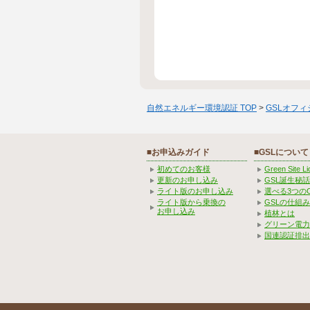
自然エネルギー環境認証 TOP
>
GSLオフ
■お申込みガイド
■GSLについて
初めてのお客様
Green Site 
更新のお申し込み
GSL誕生秘話
ライト版のお申し込み
選べる3つの
ライト版から乗換の
GSLの仕組
お申し込み
植林とは
グリーン電力
国連認証排出