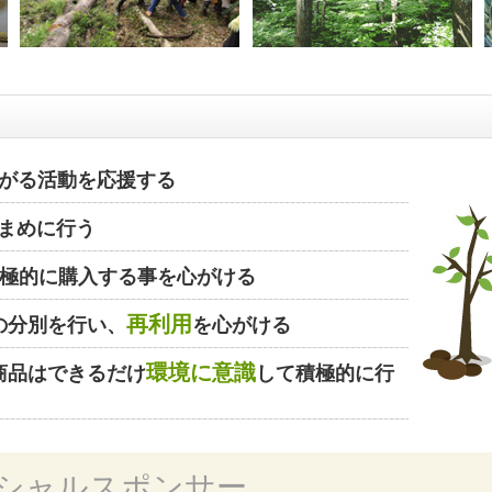
がる活動を応援する
まめに行う
極的に購入する事を心がける
再利用
の分別を行い、
を心がける
環境に意識
商品はできるだけ
して積極的に行
シャルスポンサー