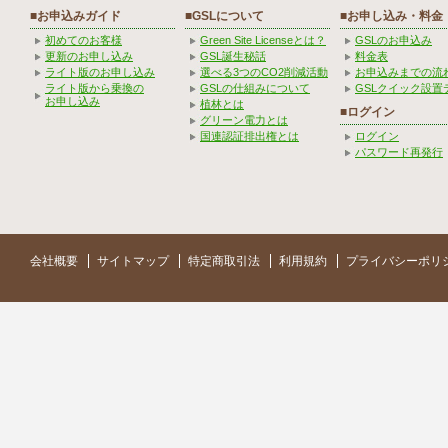
■お申込みガイド
■GSLについて
■お申し込み・料金
初めてのお客様
Green Site Licenseとは？
GSLのお申込み
更新のお申し込み
GSL誕生秘話
料金表
ライト版のお申し込み
選べる3つのCO2削減活動
お申込みまでの流
ライト版から乗換の
GSLの仕組みについて
GSLクイック設置
お申し込み
植林とは
■ログイン
グリーン電力とは
国連認証排出権とは
ログイン
パスワード再発行
会社概要
サイトマップ
特定商取引法
利用規約
プライバシーポリ