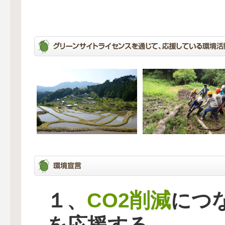
CO2削減
１、
につ