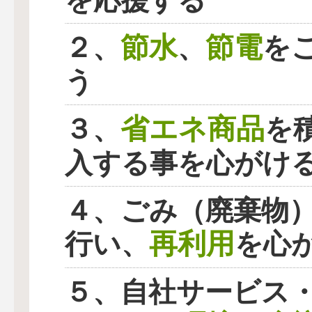
を応援する
節水
節電
２、
、
を
う
省エネ商品
３、
を
入する事を心がけ
４、ごみ（廃棄物
再利用
行い、
を心
５、自社サービス